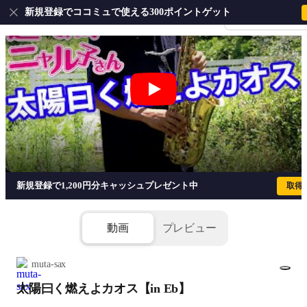
新規登録でココミュで使える300ポイントゲット
会員登録・ログイ
太陽曰く燃えよカオス【in Eb】 - 
新規登録で1,200円分キャッシュプレゼント中
取得
動画
プレビュー
muta-sax
太陽曰く燃えよカオス【in Eb】
1/2