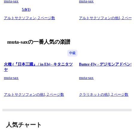
muta-sax
muta-sax
5.0
(1)
アルトサクソフォン,
2 ページ数
アルトサクソフォンの他1,
2 ペー
muta-saxの一番人気の楽譜
中級
火種 (『日本三國』 / in Eb) - キタニタツ
Butter-Fly - デジモンアドベ
ヤ
muta-sax
muta-sax
アルトサクソフォンの他1,
2 ページ数
クラリネットの他3,
2 ページ数
人気チャート