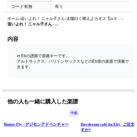
コード有無
有り
ホーム
›
這いよれ！ ニャル子さん
›
太陽曰く燃えよカオス【in Eb】
›
這いよれ！ ニャル子さん - 太陽曰く燃えよカオス【in Eb】 by muta-sax
内容
in Ebの譜面で原曲キーです。
アルトサックス、バリトンサックスなどのEb管の楽器で演奏で
きます。
他の人も一緒に購入した楽譜
中級
Butter-Fly - デジモンアドベンチャー
Daydream café (in Eb) - 
すか?