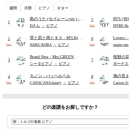
週間
月間
ピアノ
ギター
島のうた (セイレーンver.)
-
BTS (방탄
5
1
セイレーン(CV.鈴木みのり)
Intermedi
Dさん
・
ピアノ
HYBE Shee
New
(難易度:★★★★☆/歌詞・コ
단)
罪と罰と雨とキス
- M!LK(佐
Lovers
- 
ード・ペダル付き/『映画ちい
2
6
野勇斗&吉田仁人)
ト)
かわ 人魚の島のひみつ』よ
HARU KOBA
・
ピアノ
mame musi
New
New
り)
Brand New
- Mrs.GREEN
怪獣の花
3
7
APPLE
ードパー
シータピアノ
・
ピアノ
ボーナス
カノン
- パッヘルベル
海の見え
4
8
CANACANA family
・
ピアノ
Cateen 
New
New
どの楽譜をお探しですか？