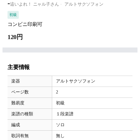
-
這いよれ！ ニャル子さん
アルトサクソフォン
初級
コンビニ印刷可
120円
主要情報
楽器
アルトサクソフォン
ページ数
2
難易度
初級
楽譜の種類
１段楽譜
編成
ソロ
歌詞有無
無し