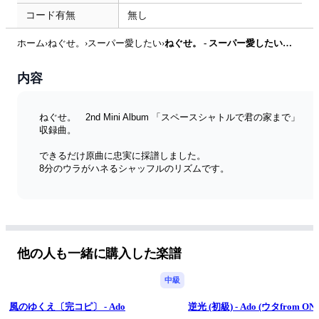
コード有無
無し
ホーム
›
ねぐせ。
›
スーパー愛したい
›
ねぐせ。 - スーパー愛したい (ドラム譜MIDI付) by 鈴木建作
内容
ねぐせ。　2nd Mini Album 「スペースシャトルで君の家まで」
収録曲。
できるだけ原曲に忠実に採譜しました。
8分のウラがハネるシャッフルのリズムです。
MIDIデータも付いています。
This song are included in the NEGUSE.'s 2nd Mini Album "By 
Space Shuttle to Your Home".
他の人も一緒に購入した楽譜
The score is faithful to the original as much as possible.
中級
This song is a shuffle rhythm.
風のゆくえ〔完コピ〕 - Ado
逆光 (初級) - Ado (ウタfrom ONE
MIDI data is attached.