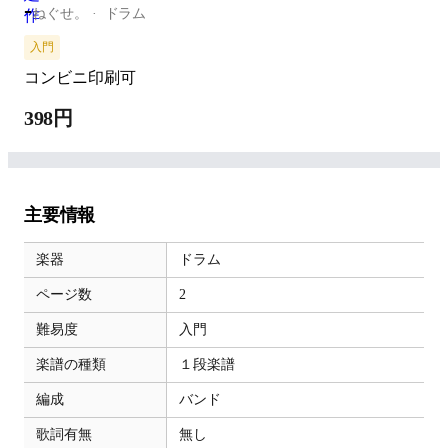
-
ねぐせ。
ドラム
入門
コンビニ印刷可
398円
主要情報
楽器
ドラム
ページ数
2
難易度
入門
楽譜の種類
１段楽譜
編成
バンド
歌詞有無
無し