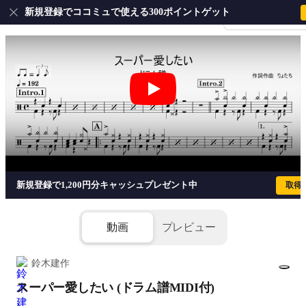
新規登録でココミュで使える300ポイントゲット
会員登録・ログイ
スーパー愛したい (ドラム譜MIDI付) -
新規登録で1,200円分キャッシュプレゼント中
取得
動画
プレビュー
鈴木建作
スーパー愛したい (ドラム譜MIDI付)
1/2
添付ファイル(2個)