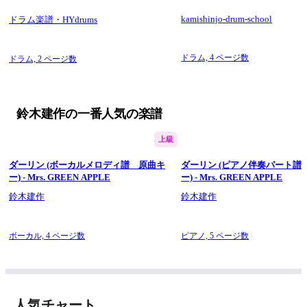
kamishinjo-drum-school
ドラム楽譜・HYdrums
ドラム,
4 ページ数
ドラム,
2 ページ数
鈴木建作の一番人気の楽譜
上級
ダーリン (ボーカルメロディ譜 原曲キ
ダーリン (ピアノ伴奏パート譜
ー) - Mrs. GREEN APPLE
ー) - Mrs. GREEN APPLE
鈴木建作
鈴木建作
ボーカル,
4 ページ数
ピアノ,
5 ページ数
人気チャート