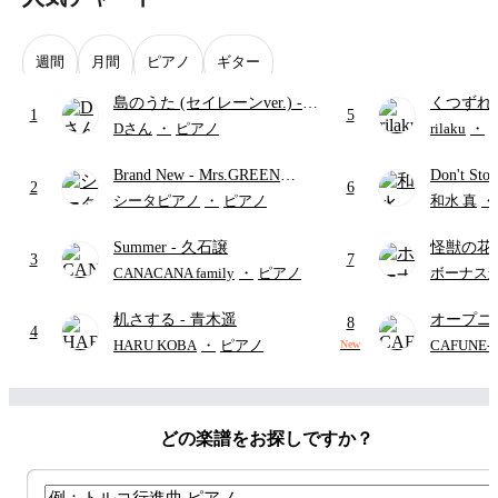
週間
月間
ピアノ
ギター
島のうた (セイレーンver.)
-
くつずれ
1
5
セイレーン(CV.鈴木みのり)
誠人)
(
Dさん
・
ピアノ
rilaku
・
(難易度:★★★★☆/歌詞・コ
島のひみ
Brand New
- Mrs.GREEN
Don't St
ード・ペダル付き/『映画ちい
2
6
APPLE
かわ 人魚の島のひみつ』よ
シータピアノ
・
ピアノ
和水 真
・
り)
Summer
- 久石譲
怪獣の花
3
7
ードパー
CANACANA family
・
ピアノ
ボーナス
机さする
- 青木遥
オープニ
8
4
ー メド
HARU KOBA
・
ピアノ
CAFUNE
New
Harline
(
ー/コード有/
どの楽譜をお探しですか？