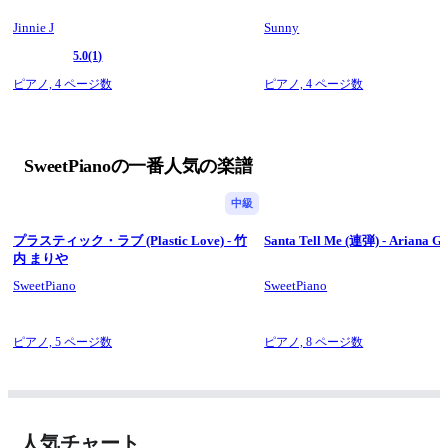
Jinnie J
Sunny
楽しく軽快に演奏されることを願
5.0
(1)
います。
ピアノ,
4 ページ数
ピアノ,
4 ページ数
ありがとうございます。 :)
SweetPianoの一番人気の楽譜
中級
プラスティック・ラブ (Plastic Love) - 竹
Santa Tell Me (連弾) - Ariana G
内 まりや
SweetPiano
SweetPiano
ピアノ,
5 ページ数
ピアノ,
8 ページ数
人気チャート