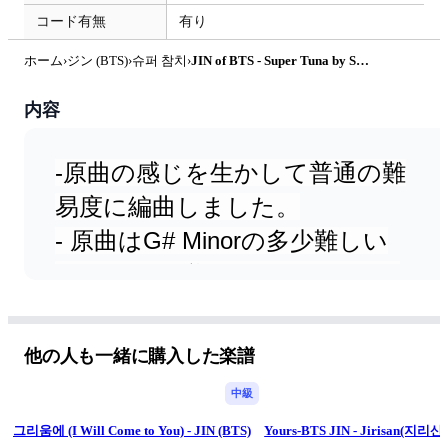
コード有無
有り
ホーム
›
ジン (BTS)
›
슈퍼 참치
›
JIN of BTS - Super Tuna by SweetPiano
内容
-原曲の感じを生かして普通の難
易度に編曲しました。
- 原曲はG# Minorの多少難しい
Keyです。 弾きやすいように、
AMinor Keyの楽譜も付いていま
す。
他の人も一緒に購入した楽譜
チソン:早いテンポの曲です。 リ
中級
ズムに注意して演奏してくださ
그리움에 (I Will Come to You) - JIN (BTS)
Yours-BTS JIN - Jirisan(지리산
い。