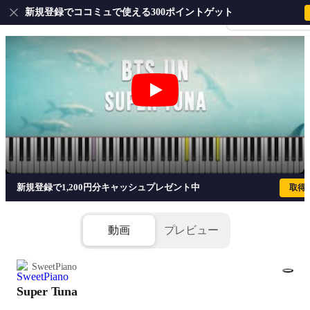
新規登録でココミュで使える300ポイントゲット
会員登録・ログイ
Super Tuna - JIN of BTS
新規登録で1,200円分キャッシュプレゼント中
取得
動画
プレビュー
SweetPiano
Super Tuna
1/2
添付ファイル(2個)