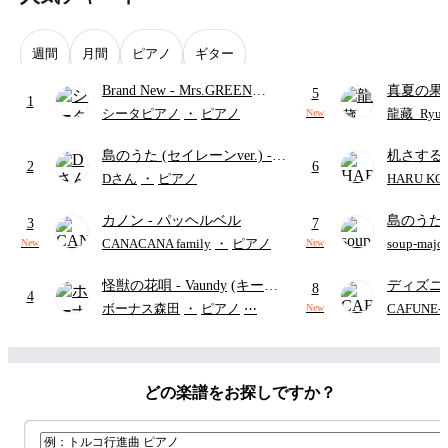
週間
月間
ピアノ
ギター
Brand New
- Mrs.GREEN
真夏の果
5
1
APPLE
ターズ
シータピアノ
・
ピアノ
龍藏_Ryuz
New
島のうた (セイレーンver.)
-
机さする
2
6
セイレーン(CV.鈴木みのり)
Dさん
・
ピアノ
HARU KO
(難易度:★★★★☆/歌詞・コ
カノン
- パッヘルベル
島のうた 
ード・ペダル付き/『映画ちい
3
7
映画ちい
かわ 人魚の島のひみつ』よ
CANACANA family
・
ピアノ
soup-majo
New
New
つ
(ドレ
り)
怪獣の花唄
- Vaundy
(キーボ
ディズニ
8
4
ードパート)
レー
- Di
ボーナス森田
・
ピアノ
⋯
CAFUNE
New
ィズニー/D
ード有)
どの楽譜をお探しですか？