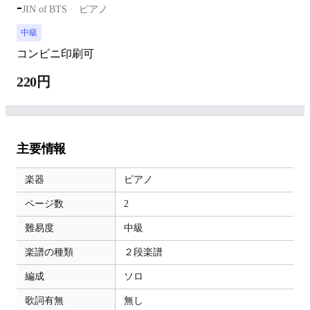
-
JIN of BTS
ピアノ
中級
コンビニ印刷可
220円
主要情報
楽器
ピアノ
ページ数
2
難易度
中級
楽譜の種類
２段楽譜
編成
ソロ
歌詞有無
無し