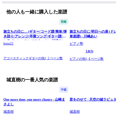
アレンジ：城 直樹 http://naoki-jo.com
他の人も一緒に購入した楽譜
■その他、ソロギターTAB譜面発売中です。合わせて是非御覧
ください。
初級
旅立ちの日に… (ギター/コード譜/簡単/弾
旅立ちの日に/明日への扉 (ド
き語り/アレンジ/卒業ソング/ギター譜/オ
単楽譜) - 川嶋あい
ンラインレッスン/Cスタート) - 川嶋あい
kasa22
ピアノ塾
3.8
(3)
アコースティックギターの他1,
2 ページ数
ピアノの他1,
4 ページ数
城直樹の一番人気の楽譜
中級
One more time, one more chance - 山崎ま
君をのせて - 天空の城ラピュタ
さよし
城直樹
城直樹