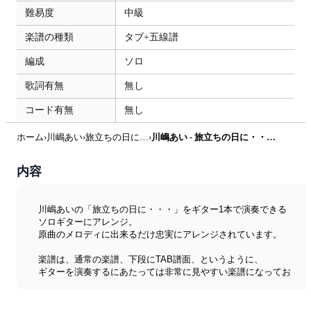
難易度
中級
楽譜の種類
タブ+五線譜
編成
ソロ
歌詞有無
無し
コード有無
無し
ホーム
›
川嶋あい
›
旅立ちの日に…
›
川嶋あい - 旅立ちの日に・・・・ by 城直樹
内容
川嶋あいの「旅立ちの日に・・・」をギター1本で演奏できる
ソロギターにアレンジ。
原曲のメロディに出来るだけ忠実にアレンジされています。
楽譜は、通常の楽譜、下段にTAB譜面、というように、
ギターを演奏するにあたっては非常に見やすい楽譜になってお
ります。
レベル：中級～上級