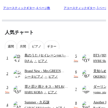
アコースティックギター,
4 ページ数
アコースティックギター,
5 ペー
人気チャート
週間
月間
ピアノ
ギター
島のうた (セイレーンver.)
-
BTS (방탄
5
1
セイレーン(CV.鈴木みのり)
Intermedi
Dさん
・
ピアノ
HYBE Shee
New
(難易度:★★★★☆/歌詞・コ
단)
Brand New
- Mrs.GREEN
見知らぬ
ード・ペダル付き/『映画ちい
6
2
APPLE
ャツが乾
かわ 人魚の島のひみつ』よ
シータピアノ
・
ピアノ
OKEIKO P
New
歌)
り)
罪と罰と雨とキス
- M!LK(佐
ダーリン
3
7
野勇斗&吉田仁人)
APPLE
HARU KOBA
・
ピアノ
yomo_pia
New
付き／フ
Summer
- 久石譲
Another D
8
4
Hurwitz
CANACANA family
・
ピアノ
RayKan
New