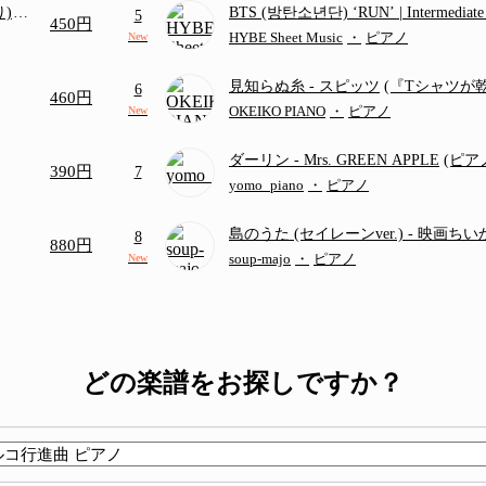
り)
BTS (방탄소년단) ‘RUN’ | Intermediat
5
450円
画ち
HYBE Sheet Music
・
ピアノ
New
見知らぬ糸
- スピッツ
(『Tシャツが
6
460円
題歌)
OKEIKO PIANO
・
ピアノ
New
ダーリン
- Mrs. GREEN APPLE
(ピ
390円
7
／フルバージョン)
yomo_piano
・
ピアノ
島のうた (セイレーンver.)
- 映画ち
8
880円
つ
(ドレミ付き初級)
soup-majo
・
ピアノ
New
どの楽譜をお探しですか？