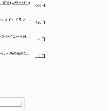
e
- BTS (방탄소년단)
600円
乾くまで』ドラマ主
420円
アノ連弾／コード付き
580円
いかわ 人魚の島のひみ
550円