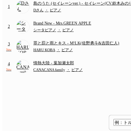
島のうた (セイレーンver.)
- セイレーン(CV.鈴木みの
1
(難易度:★★★★☆/歌詞・コード・ペダル付き/『映
Dさん
・
ピアノ
いかわ 人魚の島のひみつ』より)
Brand New
- Mrs.GREEN APPLE
2
シータピアノ
・
ピアノ
罪と罰と雨とキス
- M!LK(佐野勇斗&吉田仁人)
3
HARU KOBA
・
ピアノ
New
情熱大陸
- 葉加瀬太郎
4
CANACANA family
・
ピアノ
New