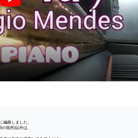
黄昏のビギン (Jazz Piano Arrange) - Sumire
ロに編曲しました。
Bの箇所)以外は、