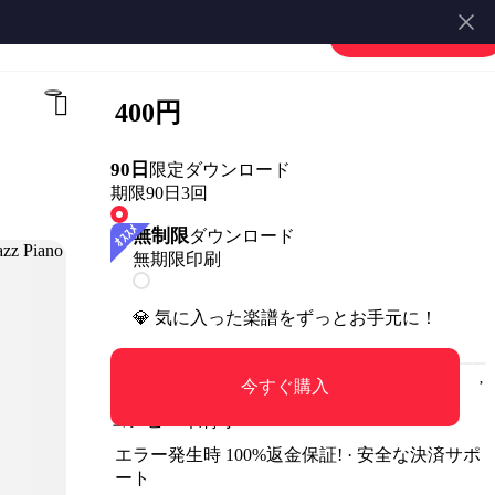
楽譜を販売する
会員登録・ログイン
400円
90日
限定ダウンロード
期限90日
3回
無制限
ダウンロード
無期限
印刷
💎 気に入った楽譜をずっとお手元に！
今すぐ購入
コンビニ印刷可
エラー発生時 100%返金保証! · 安全な決済サポ
ート