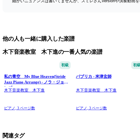
細かいニュアンスは書いてませんが、スミレさんVersionや演奏動
他の人も一緒に購入した楽譜
木下音楽教室 木下進の一番人気の楽譜
初級
初
私の青空 My Blue Heaven(Stride
パブリカ - 米津玄師
Jazz Piano Arrange) - ノラ・ジョー
ンズ
木下音楽教室 木下進
木下音楽教室 木下進
ピアノ,
3 ページ数
ピアノ,
3 ページ数
関連タグ