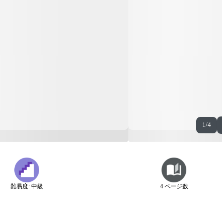
1/4
難易度: 中級
4 ページ数