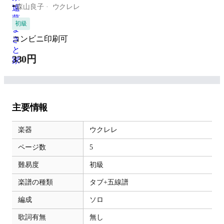
-
森山良子
ウクレレ
初級
コンビニ印刷可
330円
主要情報
楽器
ウクレレ
ページ数
5
難易度
初級
楽譜の種類
タブ+五線譜
編成
ソロ
歌詞有無
無し