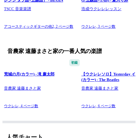
レンジ タブ譜+五線譜） - BEGIN
G/五線譜+TAB) - 夏川りみ
TSCC 音楽楽譜
浩成ウクレレレッスン
アコースティックギターの他2,
2 ページ数
ウクレレ,
3 ページ数
音農家 遠藤まさと家の一番人気の楽譜
初級
荒城の月(カラー) - 滝 廉太郎
【ウクレレソロ】Yesterday 
(カラー) - The Beatles
音農家 遠藤まさと家
音農家 遠藤まさと家
ウクレレ,
4 ページ数
ウクレレ,
6 ページ数
人気チャート