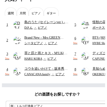
週間
月間
ピアノ
ギター
島のうた (セイレーンver.)
-
怪獣の花
1
5
セイレーン(CV.鈴木みのり)
ードパー
Dさん
・
ピアノ
ボーナス
(難易度:★★★★☆/歌詞・コ
Brand New
- Mrs.GREEN
BTS (방탄
ード・ペダル付き/『映画ちい
6
2
APPLE
Intermedi
かわ 人魚の島のひみつ』よ
シータピアノ
・
ピアノ
HYBE Shee
New
단)
り)
罪と罰と雨とキス
- M!LK(佐
ディズニ
3
7
野勇斗&吉田仁人)
レー
- Di
HARU KOBA
・
ピアノ
CAFUNE
New
New
ィズニー/D
コウを追いかけて
- 坂本秀一
見知らぬ
ード有)
4
8
(『溺れるナイフ』挿入歌)
ャツが乾
CANACANA family
・
ピアノ
OKEIKO P
New
New
歌)
どの楽譜をお探しですか？