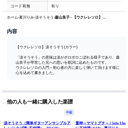
コード有無
有り
ホーム
›
夏川りみ
›
涙そうそう
›
森山良子 - 【ウクレレソロ】涙そうそう(カラー) by 遠藤まさと
内容
【ウクレレソロ】涙そうそう(カラー)
「涙そうそう」の意味は涙がポロポロこぼれる様子であり、森
山良子が早世した兄への思いを歌詞に込めたものです。
ウクレレソロの入門～初心者の方に楽しく弾いて頂けます様に
心を込めて書きました。
・文字は出来るか限り大きく記載
・リハーサルマーク毎に文字色変更
・ページめくりしなくても良い様に2ページにまとめた楽譜も
添付
など、「気持ち良く演奏して頂ける楽譜」を大切に作成してお
他の人も一緒に購入した楽譜
ります。
中級
涙そうそう（簡単ギターアンサンブルア
童神～ヤマトグチ～ ( Solo Ukulele