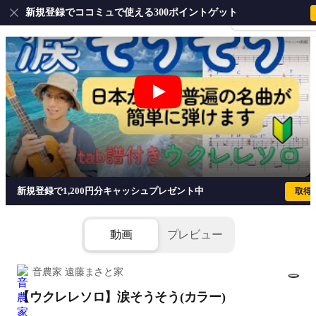
新規登録でココミュで使える300ポイントゲット
会員登録・ログイ
【ウクレレソロ】涙そうそう(カラー) -
新規登録で1,200円分キャッシュプレゼント中
取得
動画
プレビュー
音農家 遠藤まさと家
【ウクレレソロ】涙そうそう(カラー)
1/5