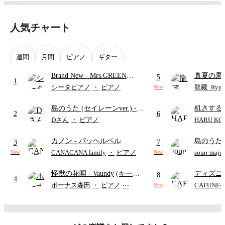
人気チャート
週間
月間
ピアノ
ギター
Brand New
- Mrs.GREEN
真夏の果
5
1
APPLE
ターズ
シータピアノ
・
ピアノ
龍藏_Ryuz
New
島のうた (セイレーンver.)
-
机さする
2
6
セイレーン(CV.鈴木みのり)
Dさん
・
ピアノ
HARU KO
(難易度:★★★★☆/歌詞・コ
カノン
- パッヘルベル
島のうた 
ード・ペダル付き/『映画ちい
3
7
映画ちい
かわ 人魚の島のひみつ』よ
CANACANA family
・
ピアノ
soup-majo
New
New
つ
(ドレ
り)
怪獣の花唄
- Vaundy
(キーボ
ディズニ
8
4
ードパート)
レー
- Di
ボーナス森田
・
ピアノ
⋯
CAFUNE
New
ィズニー/D
ード有)