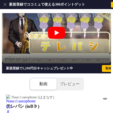
新規登録でココミュで使える300ポイントゲット
会員登録・ログイ
テレパシ (inB♭) - DECO*27
新規登録で1,200円分キャッシュプレゼント中
取得
動画
プレビュー
Nasu☆saxophone (はまなす)
テレパシ (inB♭)
1/4