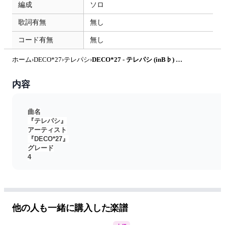
編成
ソロ
歌詞有無
無し
コード有無
無し
ホーム
›
DECO*27
›
テレパシ
›
DECO*27 - テレパシ (inB♭) by なす
内容
曲名
『テレパシ』
アーティスト
『DECO*27』
グレード
4
記譜
inB♭
他の人も一緒に購入した楽譜