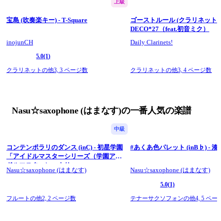
上級
宝島 (吹奏楽キー) - T-Square
ゴーストルール (クラリネットソロ) -
DECO*27（feat.初音ミク）
inojunCH
Daily Clarinets!
5.0
(1)
クラリネットの他3,
3 ページ数
クラリネットの他3,
4 ページ数
Nasu☆saxophone (はまなす)の一番人気の楽譜
中級
コンテンポラリのダンス (inC) - 初星学園
#あくあ色パレット (inB♭) - 
「アイドルマスターシリーズ（学園アイ
ドルマスター）」より
Nasu☆saxophone (はまなす)
Nasu☆saxophone (はまなす)
5.0
(1)
フルートの他2,
2 ページ数
テナーサクソフォンの他4,
5 ペー