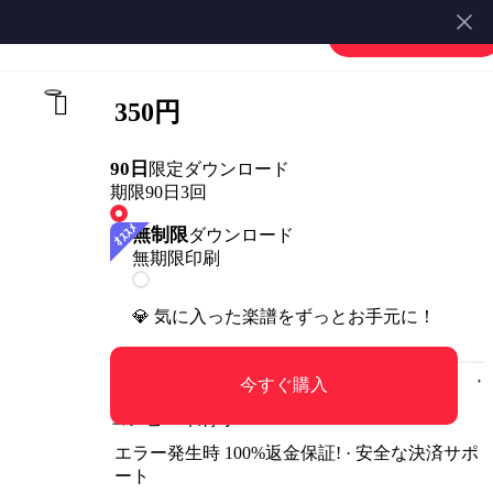
楽譜を販売する
会員登録・ログイン
350円
90日
限定ダウンロード
期限90日
3回
無制限
ダウンロード
無期限
印刷
💎 気に入った楽譜をずっとお手元に！
今すぐ購入
コンビニ印刷可
エラー発生時 100%返金保証! · 安全な決済サポ
ート