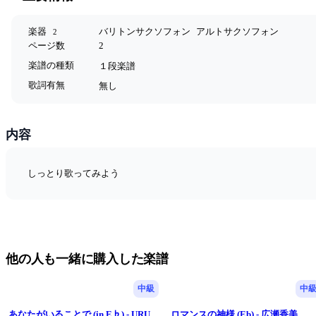
楽器
バリトンサクソフォン
アルトサクソフォン
2
ページ数
2
楽譜の種類
１段楽譜
歌詞有無
無し
内容
しっとり歌ってみよう
他の人も一緒に購入した楽譜
中級
中
あなたがいることで (in E♭) - URU
ロマンスの神様 (Eb) - 広瀬香美