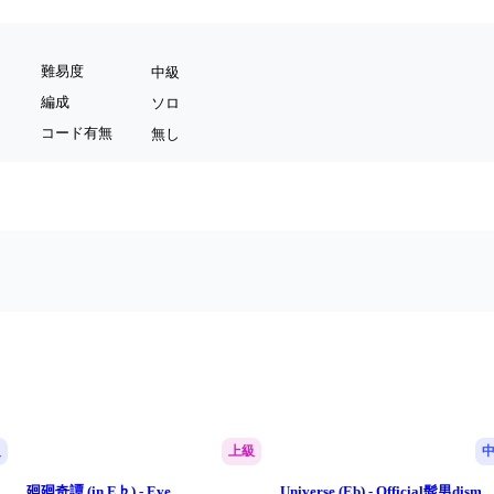
難易度
中級
編成
ソロ
コード有無
無し
級
上級
廻廻奇譚 (in E♭) - Eve
Universe (Eb) - Official髭男dism