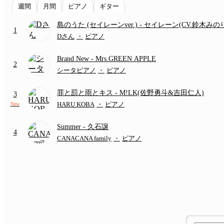
週間
月間
ピアノ
ギター
島のうた (セイレーンver.)
- セイレーン(CV.鈴木みの
1
(難易度:★★★★☆/歌詞・コード・ペダル付き/『映
Dさん
・
ピアノ
いかわ 人魚の島のひみつ』より)
Brand New
- Mrs.GREEN APPLE
2
シータピアノ
・
ピアノ
罪と罰と雨とキス
- M!LK(佐野勇斗&吉田仁人)
3
HARU KOBA
・
ピアノ
New
Summer
- 久石譲
4
CANACANA family
・
ピアノ