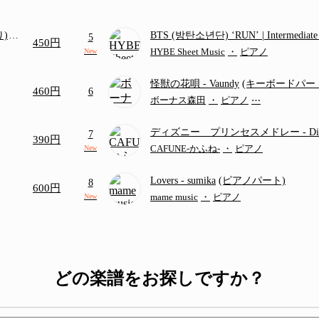
り)
BTS (방탄소년단) ‘RUN’ | Intermediat
5
450円
画ち
HYBE Sheet Music
・
ピアノ
New
怪獣の花唄
- Vaundy
(キーボードパー
460円
6
ボーナス森田
・
ピアノ
⋯
ディズニー プリンセスメドレー
- D
7
390円
ディズニー/Disney/メドレー/コード有
CAFUNE-かふね-
・
ピアノ
New
Lovers
- sumika
(ピアノパート)
8
600円
mame music
・
ピアノ
New
どの楽譜をお探しですか？