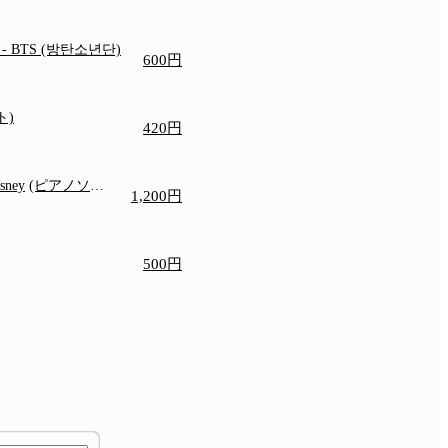
e
- BTS (방탄소년단)
600円
ト)
420円
isney
(ピアノソロ/
1,200円
)
500円