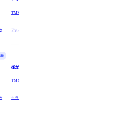
TMYA-SAX CHANNEL
TMYA-SAX CHANNEL
数
アルトサクソフォンの他1,
1 ページ数
バリトンサクソフォンの他1,
2 
数
中級
初級
桜が降る夜は (Bb) - あいみょん
残響散歌 (Eb) - 鬼滅の刃
TMYA-SAX CHANNEL
TMYA-SAX CHANNEL
数
クラリネットの他3,
1 ページ数
アルトサクソフォンの他1,
2 ペ