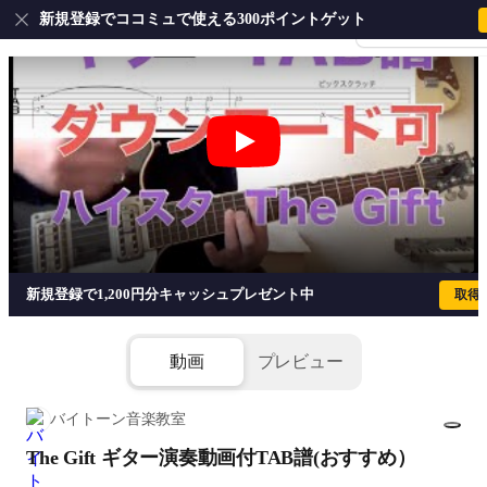
新規登録でココミュで使える300ポイントゲット
会員登録・ログイ
The Gift ギター演奏動画付TAB譜(おすす
新規登録で1,200円分キャッシュプレゼント中
取得
動画
プレビュー
バイトーン音楽教室
The Gift ギター演奏動画付TAB譜(おすすめ）
1/8