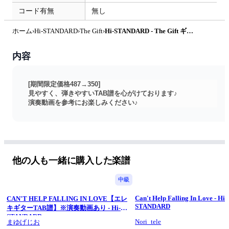
コード有無
無し
ホーム
›
Hi-STANDARD
›
The Gift
›
Hi-STANDARD - The Gift ギター演奏動画付TAB譜(おすすめ） by バイトーン音楽教室
内容
[期間限定価格487→350]
見やすく、弾きやすいTAB譜を心がけております♪
演奏動画を参考にお楽しみください♪
他の人も一緒に購入した楽譜
中級
Can't Help Falling In Love - Hi-
CAN'T HELP FALLING IN LOVE【エレ
STANDARD
キギターTAB譜】※演奏動画あり - Hi-
STANDARD
Nori_tele
まゆげじお