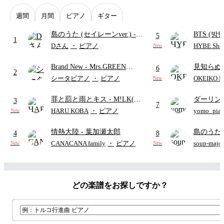
週間
月間
ピアノ
ギター
島のうた (セイレーンver.)
-
BTS (방탄
5
1
セイレーン(CV.鈴木みのり)
Intermedi
Dさん
・
ピアノ
HYBE Shee
New
(難易度:★★★★☆/歌詞・コ
단)
Brand New
- Mrs.GREEN
見知らぬ
ード・ペダル付き/『映画ちい
6
2
APPLE
ャツが乾
かわ 人魚の島のひみつ』よ
シータピアノ
・
ピアノ
OKEIKO P
New
歌)
り)
罪と罰と雨とキス
- M!LK(佐
ダーリン
3
7
野勇斗&吉田仁人)
APPLE
HARU KOBA
・
ピアノ
yomo_pia
New
付き／フ
情熱大陸
- 葉加瀬太郎
島のうた 
4
8
映画ちい
CANACANA family
・
ピアノ
soup-majo
New
New
つ
(ドレ
どの楽譜をお探しですか？