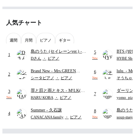
人気チャート
週間
月間
ピアノ
ギター
島のうた (セイレーンver.)
-
BTS (방탄
5
1
セイレーン(CV.鈴木みのり)
Intermedi
Dさん
・
ピアノ
HYBE Shee
New
(難易度:★★★★☆/歌詞・コ
단)
Brand New
- Mrs.GREEN
lulu.
- Mr
ード・ペダル付き/『映画ちい
6
2
APPLE
かわ 人魚の島のひみつ』よ
シータピアノ
・
ピアノ
そうちゃ
New
り)
罪と罰と雨とキス
- M!LK(佐
ダーリン
3
7
野勇斗&吉田仁人)
APPLE
HARU KOBA
・
ピアノ
yomo_pia
New
付き／フ
Summer
- 久石譲
島のうた 
8
4
映画ちい
CANACANA family
・
ピアノ
soup-majo
New
つ
(ドレ