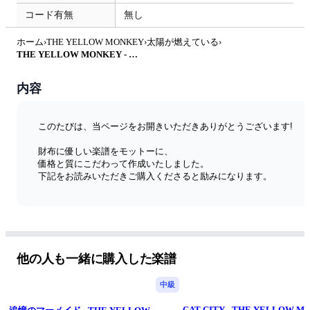
コード有無
無し
ホーム
›
THE YELLOW MONKEY
›
太陽が燃えている
›
THE YELLOW MONKEY - 太陽が燃えている by たぶべー@財布に優しいベース用楽譜屋さん
内容
このたびは、当ページをお開きいただきありがとうございます!
財布に優しい楽譜をモットーに、
価格と質にこだわって作成いたしました。
下記をお読みいただきご購入くださると励みになります。
◆特徴
学生さんでも初心者さんでも購入しやすいように、なるべく最
安値で、更に私自身ベーシストとして見やすさにもこだわって
作成し、販売をしております。
他の人も一緒に購入した楽譜
◆楽譜のポイント
五線譜とTAB譜面の2段譜です。
中級
TABの数字を見やすくする為に大きくして、
なるべく4小節ごとに段を区切っているので
CAT CITY - THE YELLOW M