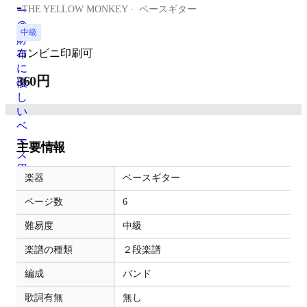
-
THE YELLOW MONKEY
ベースギター
中級
コンビニ印刷可
360円
主要情報
楽器
ベースギター
ページ数
6
難易度
中級
楽譜の種類
２段楽譜
編成
バンド
歌詞有無
無し