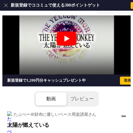
新規登録でココミュで使える300ポイントゲット
会員登録・ログイ
太陽が燃えている - THE YELLOW MO
新規登録で1,200円分キャッシュプレゼント中
取得
動画
プレビュー
たぶべー＠財布に優しいベース用楽譜屋さん
太陽が燃えている
1/6