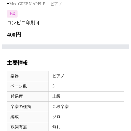
-
Mrs. GREEN APPLE
ピアノ
上級
コンビニ印刷可
400円
主要情報
楽器
ピアノ
ページ数
5
難易度
上級
楽譜の種類
２段楽譜
編成
ソロ
歌詞有無
無し