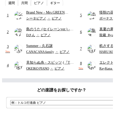
週間
月間
ピアノ
ギター
Brand New
- Mrs.GREEN
怪獣の花
1
5
APPLE
ードパー
シータピアノ
・
ピアノ
ボーナス
島のうた (セイレーンver.)
-
真夏の果
2
6
セイレーン(CV.鈴木みのり)
ターズ
Dさん
・
ピアノ
龍藏_Ryuz
(難易度:★★☆☆☆/歌詞・コ
Summer
- 久石譲
机さする
ード・ペダル付き/『映画ちい
3
7
かわ 人魚の島のひみつ』よ
CANACANA family
・
ピアノ
HARU KO
New
り)
見知らぬ糸
- スピッツ
(『Tシ
エレクト
8
4
ャツが乾くまで』ドラマ主題
ディズニ
OKEIKO PIANO
・
ピアノ
RayKan
New
歌)
どの楽譜をお探しですか？