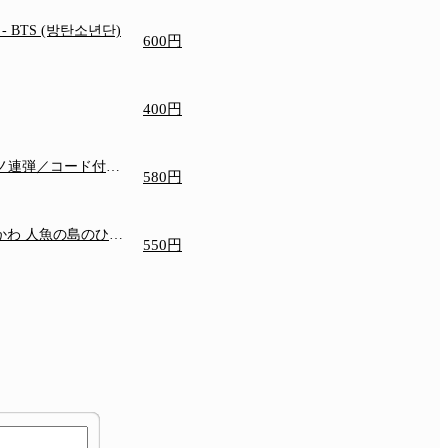
e
- BTS (방탄소년단)
600円
400円
アノ連弾／コード付き
580円
いかわ 人魚の島のひみ
550円