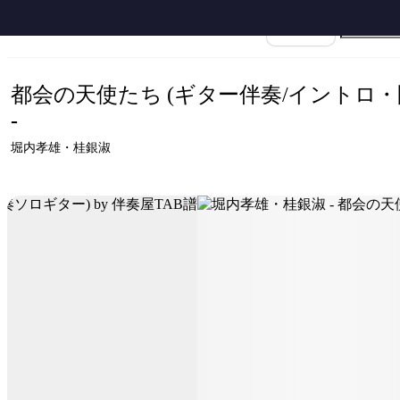
ホーム
›
堀内孝雄・桂銀淑
›
都会の天使たち (ギター伴奏/イントロ・間奏ソロ
楽譜名
都会の天使たち (ギター伴奏/イントロ
-
堀内孝雄・桂銀淑