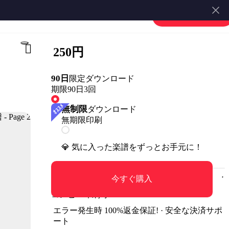
堀内孝雄・桂銀淑 - 都会の天使たち (ギター伴奏/イントロ・間奏ソロギター) by 伴奏屋TAB譜
楽譜を販売する
会員登録・ログイン
250円
90日
限定ダウンロード
期限90日
3回
無制限
ダウンロード
無期限
印刷
💎 気に入った楽譜をずっとお手元に！
今すぐ購入
コンビニ印刷可
エラー発生時 100%返金保証! · 安全な決済サポ
ート