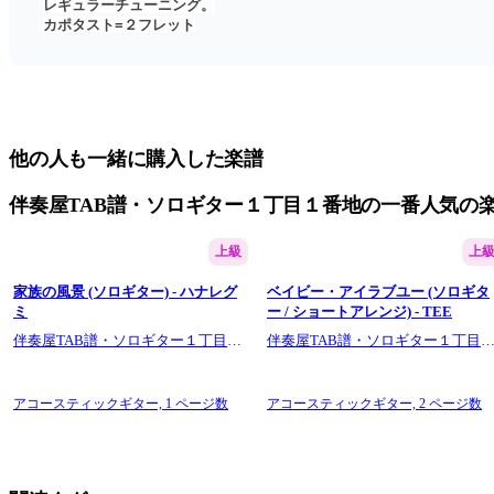
レギュラーチューニング。
カポタスト=２フレット
他の人も一緒に購入した楽譜
伴奏屋TAB譜・ソロギター１丁目１番地の一番人気の
上級
上
家族の風景 (ソロギター) - ハナレグ
ベイビー・アイラブユー (ソロギタ
ミ
ー / ショートアレンジ) - TEE
伴奏屋TAB譜・ソロギター１丁目１
伴奏屋TAB譜・ソロギター１丁目
番地
番地
アコースティックギター,
1 ページ数
アコースティックギター,
2 ページ数