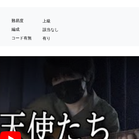
難易度
上級
編成
該当なし
コード有無
有り