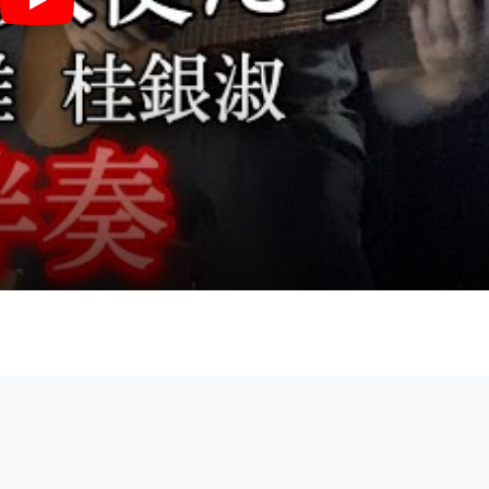
都会の天使たち (ギター伴奏/イントロ・間奏ソロギター) - 堀内孝雄・