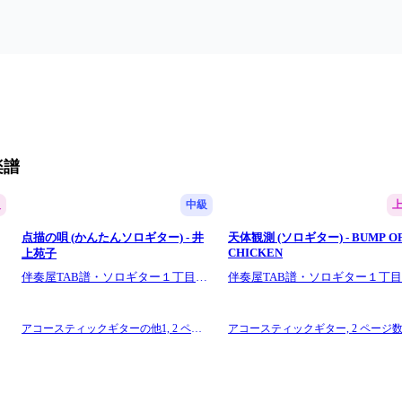
楽譜
級
中級
点描の唄 (かんたんソロギター) - 井
天体観測 (ソロギター) - BUMP O
CHICKEN
上苑子
１
伴奏屋TAB譜・ソロギター１丁目１
伴奏屋TAB譜・ソロギター１丁
番地
番地
アコースティックギターの他1,
2 ペー
アコースティックギター,
2 ページ
ジ数