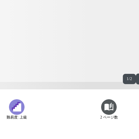
1/2
難易度: 上級
2 ページ数