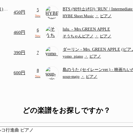
り)
BTS (방탄소년단) ‘RUN’ | Intermediat
5
450円
画ち
HYBE Sheet Music
・
ピアノ
New
lulu.
- Mrs.GREEN APPLE
6
460円
そうちゃんピアノ
・
ピアノ
New
ダーリン
- Mrs. GREEN APPLE
(ピ
390円
7
／フルバージョン)
yomo_piano
・
ピアノ
島のうた (セイレーンver.)
- 映画ち
8
600円
つ
(ドレミ付き初級)
soup-majo
・
ピアノ
New
どの楽譜をお探しですか？