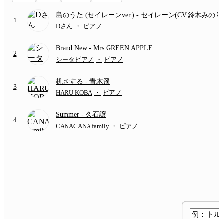
島のうた (セイレーンver.)
- セイレーン(CV.鈴木みの
1
(難易度:★★★★☆/歌詞・コード・ペダル付き/『映
Dさん
・
ピアノ
いかわ 人魚の島のひみつ』より)
Brand New
- Mrs.GREEN APPLE
2
シータピアノ
・
ピアノ
机さする
- 青木遥
3
HARU KOBA
・
ピアノ
Summer
- 久石譲
4
CANACANA family
・
ピアノ