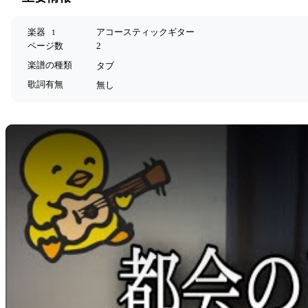
楽器
アコースティックギター
1
ページ数
2
楽譜の種類
タブ
歌詞有無
無し