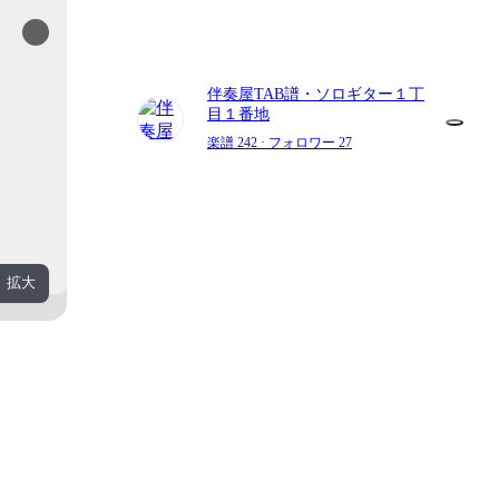
伴奏屋TAB譜・ソロギター１丁
目１番地
楽譜 242
· フォロワー 27
拡大