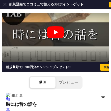
新規登録でココミュで使える300ポイントゲット
会員登録・ログイ
時には昔の話を - 加藤登紀子
新規登録で1,200円分キャッシュプレゼント中
取得
動画
プレビュー
和水 真
時には昔の話を
1/1