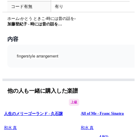
コード有無
有り
ホーム
›
かとう ときこ
›
時には昔の話を
›
加藤登紀子 - 時には昔の話を by Shin Izumi
内容
fingerstyle arrangement
他の人も一緒に購入した楽譜
上級
All of Me - Franc Sinatra
人生のメリーゴーランド - 久石譲
和水 真
和水 真
4.0
(1)