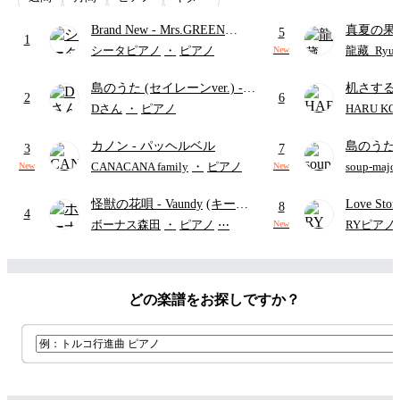
Brand New
- Mrs.GREEN
真夏の果
5
1
APPLE
ターズ
シータピアノ
・
ピアノ
龍藏_Ryuz
New
島のうた (セイレーンver.)
-
机さする
2
6
セイレーン(CV.鈴木みのり)
Dさん
・
ピアノ
HARU KO
(難易度:★★★★☆/歌詞・コ
カノン
- パッヘルベル
島のうた 
ード・ペダル付き/『映画ちい
3
7
映画ちい
かわ 人魚の島のひみつ』よ
CANACANA family
・
ピアノ
soup-majo
New
New
つ
(ドレ
り)
怪獣の花唄
- Vaundy
(キーボ
Love St
8
4
ードパート)
ボーナス森田
・
ピアノ
⋯
RYピアノ
New
どの楽譜をお探しですか？