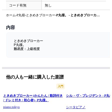
コード有無
無し
ホーム
›
P丸様
›
ときめきブローカー
›
P丸様。 - ときめきブローカー by SHIRO
内容
ときめきブローカー
P丸様。
難易度：上級程度
他の人も一緒に購入した楽譜
入門
ときめきブローカー (かんたん / 歌詞付き
シル・ヴ・プレジデント - P丸
/ ドレミ付き / 初心者) - P丸様。
piano.tokyo
シータピアノ