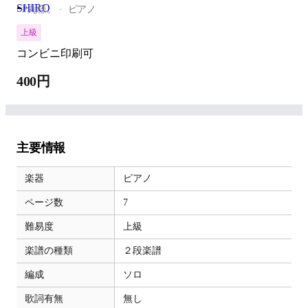
-
P丸様。
ピアノ
上級
コンビニ印刷可
400円
主要情報
楽器
ピアノ
ページ数
7
難易度
上級
楽譜の種類
２段楽譜
編成
ソロ
歌詞有無
無し