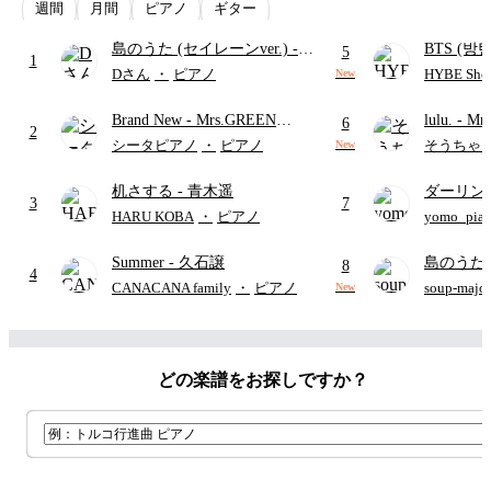
週間
月間
ピアノ
ギター
島のうた (セイレーンver.)
-
BTS (방탄
5
1
セイレーン(CV.鈴木みのり)
Intermedi
Dさん
・
ピアノ
HYBE Shee
New
(難易度:★★★★☆/歌詞・コ
단)
Brand New
- Mrs.GREEN
lulu.
- Mr
ード・ペダル付き/『映画ちい
6
2
APPLE
かわ 人魚の島のひみつ』よ
シータピアノ
・
ピアノ
そうちゃ
New
り)
机さする
- 青木遥
ダーリン
3
7
APPLE
HARU KOBA
・
ピアノ
yomo_pia
付き／フ
Summer
- 久石譲
島のうた 
8
4
映画ちい
CANACANA family
・
ピアノ
soup-majo
New
つ
(ドレ
どの楽譜をお探しですか？