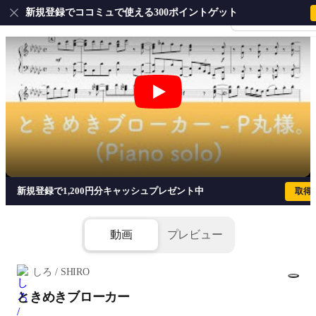
新規登録でココミュで使える300ポイントゲット
会員登録・ログイ
ときめきブローカー - P丸様。
新規登録で1,200円分キャッシュプレゼント中
取得
動画
プレビュー
しろ / SHIRO
ときめきブローカー
1/7