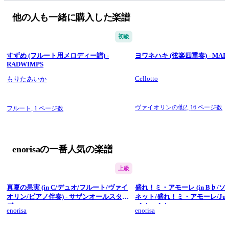
は装飾音も演奏していただいた方がより再現度が高くなると思
います。
他の人も一緒に購入した楽譜
とても難しいですがYouTubeの演奏動画を参考に、是非挑戦し
てみてください。
初級
ハモリパート有の譜面も販売していますので、そちらもよろし
すずめ (フルート用メロディー譜) -
ヨワネハキ (弦楽四重奏) - MAIS
くお願いします♬
RADWIMPS
Cellotto
もりたあいか
ヴァイオリンの他2,
16 ページ数
フルート,
1 ページ数
enorisaの一番人気の楽譜
上級
真夏の果実 (in C/デュオ/フルート/ヴァイ
盛れ！ミ・アモーレ (in B♭/ソ
オリン/ピアノ伴奏) - サザンオールスター
ネット/盛れ！ミ・アモーレ/Juice=
- Juice=Juice
ズ
enorisa
enorisa