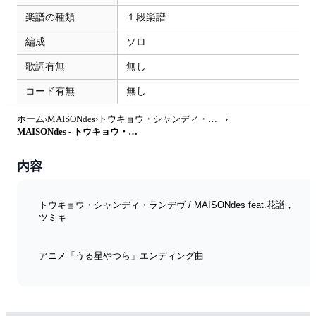
楽譜の種類
１段楽譜
編成
ソロ
歌詞有無
無し
コード有無
無し
ホーム
›
MAISONdes
›
トウキョウ・シャンディ・ランデヴ
›
MAISONdes - トウキョウ・シャンディ・ランデヴ (in C /ソロ/フルート/オーボエ/ヴァイオリン/うる星やつら/ツミキ/花譜/帝京平成大学) by enorisa
内容
トウキョウ・シャンディ・ランデヴ / MAISONdes feat.花譜，
ツミキ
アニメ「うる星やつら」エンディング曲
in Cのソロ譜です。
いつもはあまり装飾音符まで楽譜に書かないのですが、この曲