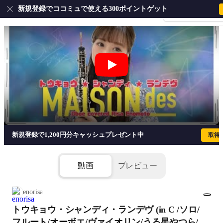
新規登録でココミュで使える300ポイントゲット
会員登録・ログイ
トウキョウ・シャンディ・ランデヴ (in 
新規登録で1,200円分キャッシュプレゼント中
取得
動画
プレビュー
enorisa
トウキョウ・シャンディ・ランデヴ (in C /ソロ/
1/3
フルート/オーボエ/ヴァイオリン/うる星やつら/