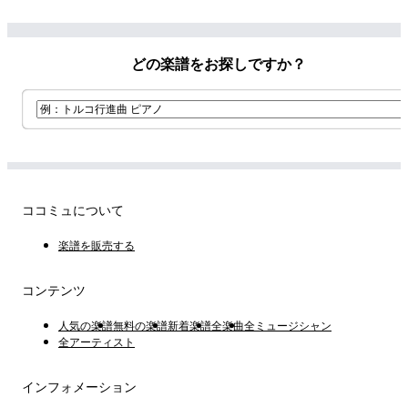
ィズニー/D
ード有)
どの楽譜をお探しですか？
ココミュについて
楽譜を販売する
コンテンツ
人気の楽譜
無料の楽譜
新着楽譜
全楽曲
全ミュージシャン
全アーティスト
インフォメーション