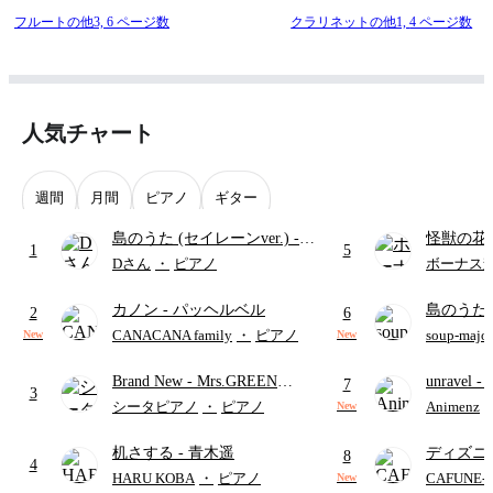
フルートの他3,
6 ページ数
クラリネットの他1,
4 ページ数
人気チャート
週間
月間
ピアノ
ギター
島のうた (セイレーンver.)
-
怪獣の花
1
5
セイレーン(CV.鈴木みのり)
ードパー
Dさん
・
ピアノ
ボーナス
(難易度:★★★★☆/歌詞・コ
カノン
- パッヘルベル
島のうた 
ード・ペダル付き/『映画ちい
2
6
映画ちい
かわ 人魚の島のひみつ』よ
CANACANA family
・
ピアノ
soup-majo
New
New
つ
(ドレ
り)
Brand New
- Mrs.GREEN
unravel
-
7
3
APPLE
雨
シータピアノ
・
ピアノ
Animenz
New
机さする
- 青木遥
ディズニ
8
4
レー
- Di
HARU KOBA
・
ピアノ
CAFUNE
New