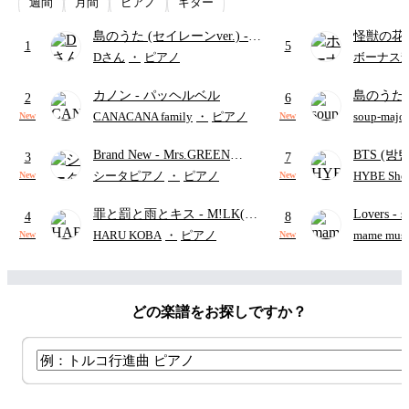
週間
月間
ピアノ
ギター
島のうた (セイレーンver.)
-
怪獣の花
1
5
セイレーン(CV.鈴木みのり)
ードパー
Dさん
・
ピアノ
ボーナス
(難易度:★★★★☆/歌詞・コ
カノン
- パッヘルベル
島のうた 
ード・ペダル付き/『映画ちい
2
6
映画ちい
かわ 人魚の島のひみつ』よ
CANACANA family
・
ピアノ
soup-majo
New
New
つ
(ドレ
り)
Brand New
- Mrs.GREEN
BTS (방탄
3
7
APPLE
Intermedi
シータピアノ
・
ピアノ
HYBE Shee
New
New
단)
罪と罰と雨とキス
- M!LK(佐
Lovers
- 
4
8
野勇斗&吉田仁人)
ト)
HARU KOBA
・
ピアノ
mame musi
New
New
どの楽譜をお探しですか？