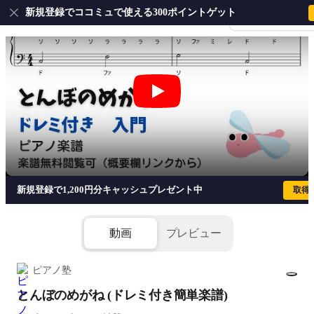
新規登録でココミュで使える300ポイントゲット
会員登録・ログイ
とんぼのめがね (ドレミ付き簡単楽譜)
新規登録で1,200円分キャッシュプレゼント中
取得
動画
プレビュー
ピアノ塾
とんぼのめがね (ドレミ付き簡単楽譜)
1/1