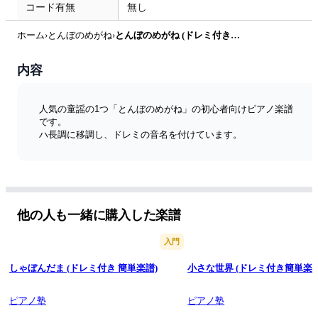
コード有無
無し
ホーム
›
とんぼのめがね
›
とんぼのめがね (ドレミ付き簡単楽譜) by ピアノ塾
内容
人気の童謡の1つ「とんぼのめがね」の初心者向けピアノ楽譜
です。
ハ長調に移調し、ドレミの音名を付けています。
他の人も一緒に購入した楽譜
入門
しゃぼんだま (ドレミ付き 簡単楽譜)
小さな世界 (ドレミ付き簡単楽譜
ピアノ塾
ピアノ塾