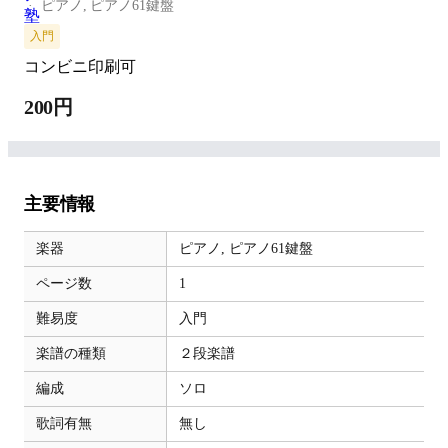
ピアノ,
ピアノ61鍵盤
入門
コンビニ印刷可
200円
主要情報
楽器
ピアノ,
ピアノ61鍵盤
ページ数
1
難易度
入門
楽譜の種類
２段楽譜
編成
ソロ
歌詞有無
無し