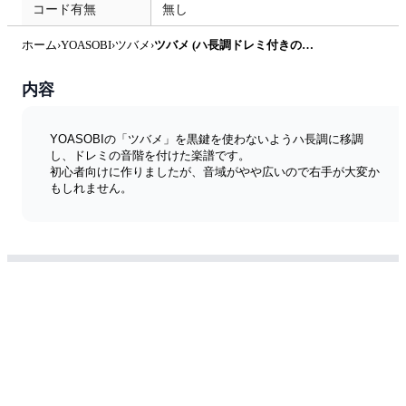
コード有無
無し
ホーム
›
YOASOBI
›
ツバメ
›
ツバメ (ハ長調ドレミ付きの簡単楽譜です) by ピアノ塾
内容
YOASOBIの「ツバメ」を黒鍵を使わないようハ長調に移調
し、ドレミの音階を付けた楽譜です。
初心者向けに作りましたが、音域がやや広いので右手が大変か
もしれません。