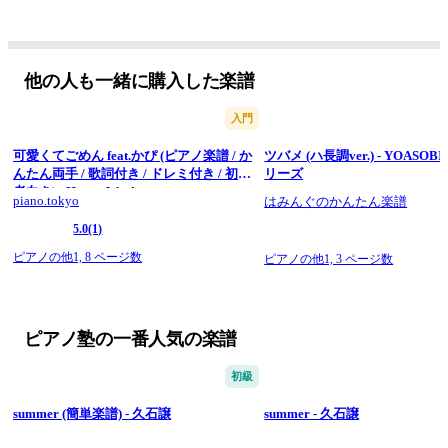
他の人も一緒に購入した楽譜
入門
可愛くてごめん feat.かぴ (ピアノ楽譜 / か
ツバメ (ハ長調ver.) - YOASOBI
んたん両手 / 歌詞付き / ドレミ付き / 初心
リーズ
者向き) - Honey Works
piano.tokyo
はみんぐのかんたん楽譜
5.0
(1)
ピアノの他1,
8 ページ数
ピアノの他1,
3 ページ数
ピアノ塾の一番人気の楽譜
初級
summer (簡単楽譜) - 久石譲
summer - 久石譲