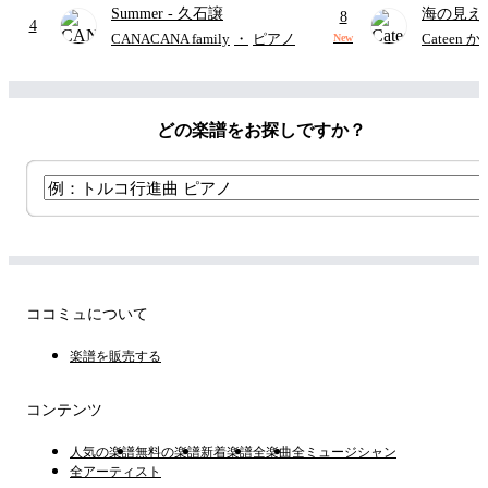
Summer
- 久石譲
海の見え
8
4
CANACANA family
・
ピアノ
Cateen 
New
どの楽譜をお探しですか？
ココミュについて
楽譜を販売する
コンテンツ
人気の楽譜
無料の楽譜
新着楽譜
全楽曲
全ミュージシャン
全アーティスト