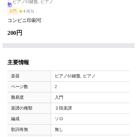
ピアノ61鍵盤,
ピアノ
★
4.0
(3)
入門
コンビニ印刷可
200円
主要情報
楽器
ピアノ61鍵盤,
ピアノ
ページ数
2
難易度
入門
楽譜の種類
２段楽譜
編成
ソロ
歌詞有無
無し