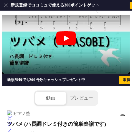
新規登録でココミュで使える300ポイントゲット
会員登録・ログイ
ツバメ (ハ長調ドレミ付きの簡単楽譜で
新規登録で1,200円分キャッシュプレゼント中
取得
動画
プレビュー
ピアノ塾
ツバメ (ハ長調ドレミ付きの簡単楽譜です)
1/3