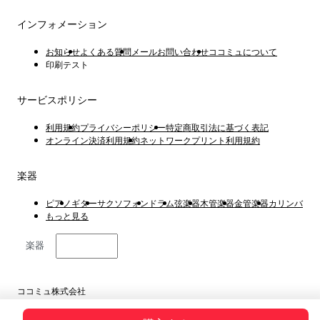
インフォメーション
お知らせ
よくある質問
メールお問い合わせ
ココミュについて
印刷テスト
サービスポリシー
利用規約
プライバシーポリシー
特定商取引法に基づく表記
オンライン決済利用規約
ネットワークプリント利用規約
楽器
ピアノ
ギター
サクソフォン
ドラム
弦楽器
木管楽器
金管楽器
カリンバ
もっと見る
楽器
日本語
ココミュ株式会社
東京都港区虎ノ門4丁目1−1 23階
Copyright © 2019 ~ 2026