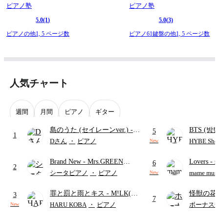
ピアノ塾
ピアノ塾
5.0
(1)
5.0
(3)
ピアノの他1,
5 ページ数
ピアノ61鍵盤の他1,
5 ページ数
人気チャート
週間
月間
ピアノ
ギター
島のうた (セイレーンver.)
-
BTS (방탄
5
1
セイレーン(CV.鈴木みのり)
Intermedi
Dさん
・
ピアノ
HYBE Shee
New
(難易度:★★★★☆/歌詞・コ
단)
Brand New
- Mrs.GREEN
Lovers
- 
ード・ペダル付き/『映画ちい
6
2
APPLE
ト)
かわ 人魚の島のひみつ』よ
シータピアノ
・
ピアノ
mame musi
New
り)
罪と罰と雨とキス
- M!LK(佐
怪獣の花
3
7
野勇斗&吉田仁人)
ードパー
HARU KOBA
・
ピアノ
ボーナス
New