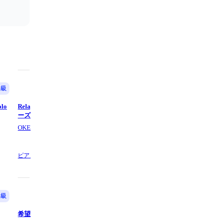
中級
中級
olo
Relay～杜の詩 - サザンオールスタ
どんなときも。 - 槇原敬之
ーズ
OKEIKO PIANO
ARA PIANO
ピアノ,
5 ページ数
ピアノ61鍵盤,
9 ページ数
中級
中級
希望の轍 - サザンオールスターズ
風と町 - Mrs. GREEN APPLE