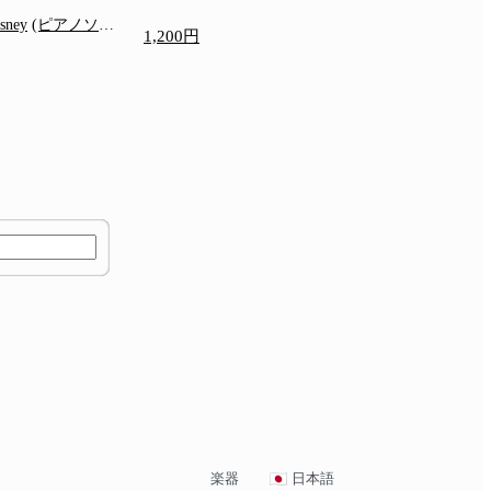
isney
(ピアノソロ/
1,200円
)
楽器
日本語