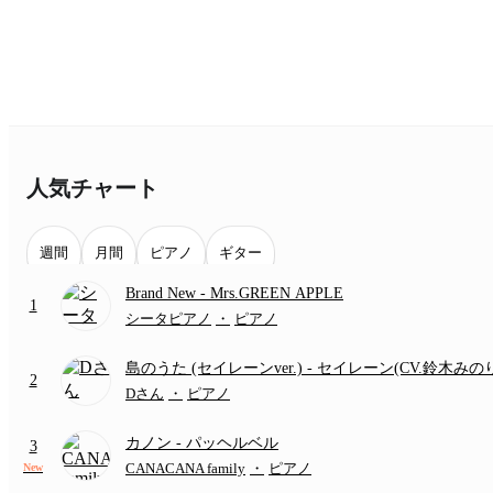
人気チャート
週間
月間
ピアノ
ギター
Brand New
- Mrs.GREEN APPLE
1
シータピアノ
・
ピアノ
島のうた (セイレーンver.)
- セイレーン(CV.鈴木みの
2
(難易度:★★★★☆/歌詞・コード・ペダル付き/『映
Dさん
・
ピアノ
いかわ 人魚の島のひみつ』より)
カノン
- パッヘルベル
3
CANACANA family
・
ピアノ
New