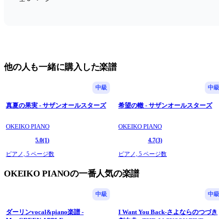
他の人も一緒に購入した楽譜
中級
中
真夏の果実 - サザンオールスターズ
希望の轍 - サザンオールスターズ
OKEIKO PIANO
OKEIKO PIANO
5.0
(1)
4.7
(3)
ピアノ,
5 ページ数
ピアノ,
5 ページ数
OKEIKO PIANOの一番人気の楽譜
中級
中
ダーリンvocal&piano楽譜 -
I Want You Back-さよならのつづき