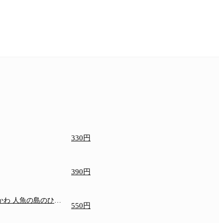
330円
390円
いかわ 人魚の島のひみ
550円