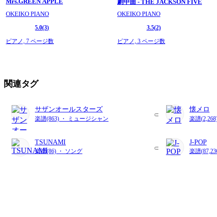
Mrs.GREEN APPLE
劇中曲 - THE JACKSON FIVE
OKEIKO PIANO
OKEIKO PIANO
5.0
(3)
3.5
(2)
ピアノ,
7 ページ数
ピアノ,
3 ページ数
関連タグ
サザンオールスターズ
懐メロ
楽譜(863) ・ ミュージシャン
楽譜(2,26
TSUNAMI
J-POP
楽譜(86) ・ ソング
楽譜(87,2