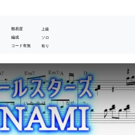
難易度
上級
編成
ソロ
コード有無
有り