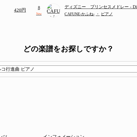
ディズニー プリンセスメドレー
- D
8
420円
ディズニー/Disney/メドレー/コード有
CAFUNE-かふね-
・
ピアノ
New
どの楽譜をお探しですか？
ンツ
インフォメーション