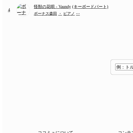
怪獣の花唄
- Vaundy
(キーボードパート)
4
ボーナス森田
・
ピアノ
⋯
ココミュについて
コンテ