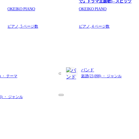
で』ドラマ主題歌) - スピッツ
OKEIKO PIANO
OKEIKO PIANO
ピアノ,
5 ページ数
ピアノ,
4 ページ数
バンド
8) ・ テーマ
楽譜(23,098) ・ ジャンル
36) ・ ジャンル