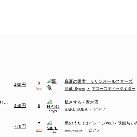
真夏の果実
- サザンオールスターズ
5
460円
龍藏_Ryuzo
・
アコースティックギター
New
り)
机さする
- 青木遥
450円
6
画ち
HARU KOBA
・
ピアノ
島のうた (セイレーンver.)
- 映画ち
7
770円
つ
(ドレミ付き初級)
soup-majo
・
ピアノ
New