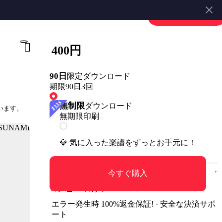
楽譜を販売する
会員登録・ログイン
400円
90日
限定ダウンロード
期限90日
3回
無制限
ダウンロード
います。
無期限
印刷
💎 気に入った楽譜をずっとお手元に！
今すぐ購入
コンビニ印刷可
エラー発生時 100%返金保証! · 安全な決済サポ
ート