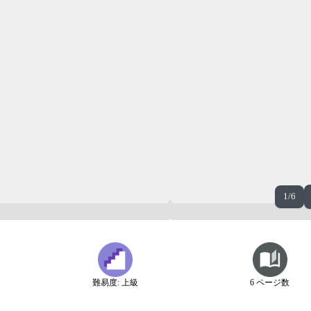
1/6
難易度: 上級
6 ページ数