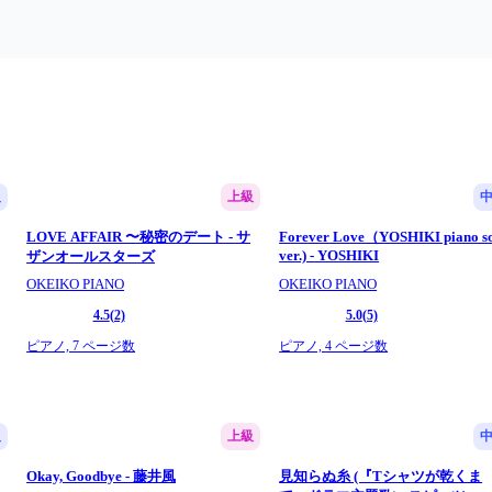
級
上級
LOVE AFFAIR 〜秘密のデート - サ
Forever Love（YOSHIKI piano s
ver.) - YOSHIKI
ザンオールスターズ
OKEIKO PIANO
OKEIKO PIANO
4.5
(2)
5.0
(5)
ピアノ,
7 ページ数
ピアノ,
4 ページ数
級
上級
Okay, Goodbye - 藤井風
見知らぬ糸 (『Tシャツが乾くま