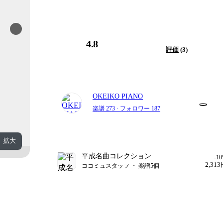
4.8
評価
(3)
OKEIKO PIANO
楽譜 273
· フォロワー 187
拡大
平成名曲コレクション
-1
2,31
ココミュスタッフ ・ 楽譜5個