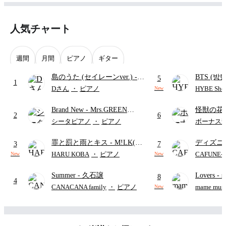
人気チャート
週間
月間
ピアノ
ギター
島のうた (セイレーンver.)
-
BTS (방탄
5
1
セイレーン(CV.鈴木みのり)
Intermedi
Dさん
・
ピアノ
HYBE Shee
New
(難易度:★★★★☆/歌詞・コ
단)
Brand New
- Mrs.GREEN
怪獣の花
ード・ペダル付き/『映画ちい
2
6
APPLE
ードパー
かわ 人魚の島のひみつ』よ
シータピアノ
・
ピアノ
ボーナス
り)
罪と罰と雨とキス
- M!LK(佐
ディズニ
3
7
野勇斗&吉田仁人)
レー
- Di
HARU KOBA
・
ピアノ
CAFUNE
New
New
ィズニー/D
Summer
- 久石譲
Lovers
- 
ード有)
8
4
ト)
CANACANA family
・
ピアノ
mame musi
New