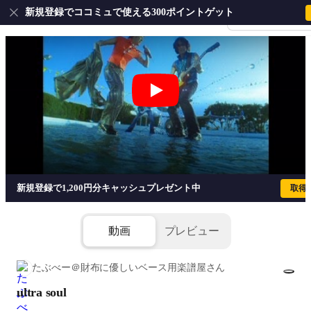
新規登録でココミュで使える300ポイントゲット
会員登録・ログイ
ultra soul - B’z
新規登録で1,200円分キャッシュプレゼント中
取得
動画
プレビュー
たぶべー＠財布に優しいベース用楽譜屋さん
ultra soul
1/4