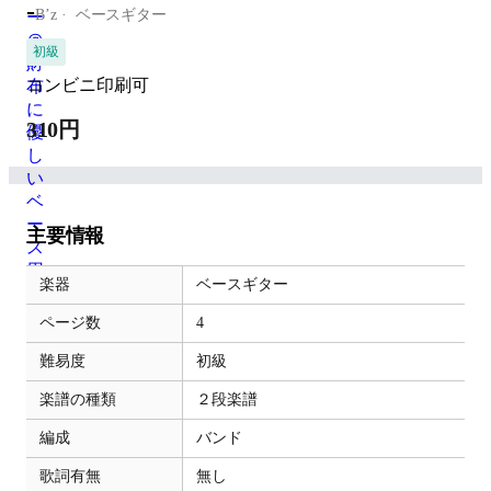
-
B’z
ベースギター
初級
コンビニ印刷可
310円
主要情報
楽器
ベースギター
ページ数
4
難易度
初級
楽譜の種類
２段楽譜
編成
バンド
歌詞有無
無し