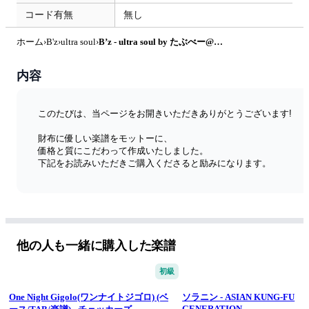
コード有無
無し
ホーム
›
B'z
›
ultra soul
›
B’z - ultra soul by たぶべー@財布に優しいベース楽譜屋さん(BASS・TAB譜)
内容
このたびは、当ページをお開きいただきありがとうございます!
財布に優しい楽譜をモットーに、
価格と質にこだわって作成いたしました。
下記をお読みいただきご購入くださると励みになります。
◆特徴
学生さんでも初心者さんでも購入しやすいように、なるべく最
安値で、更に私自身ベーシストとして見やすさにもこだわって
作成し、販売をしております。
他の人も一緒に購入した楽譜
初級
◆ 4弦or5弦
楽曲のタイトルに4弦ベース用か5弦ベース用かを明示しており
One Night Gigolo(ワンナイトジゴロ) (ベ
ソラニン - ASIAN KUNG-FU
ます。
GENERATION