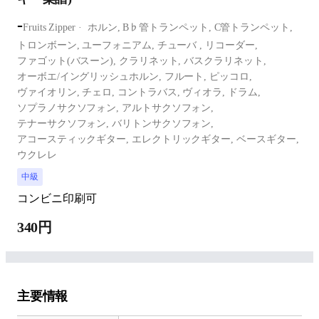
-
Fruits Zipper
ホルン,
B♭管トランペット,
C管トランペット,
トロンボーン,
ユーフォニアム,
チューバ ,
リコーダー,
ファゴット(バスーン),
クラリネット,
バスクラリネット,
オーボエ/イングリッシュホルン,
フルート,
ピッコロ,
ヴァイオリン,
チェロ,
コントラバス,
ヴィオラ,
ドラム,
ソプラノサクソフォン,
アルトサクソフォン,
テナーサクソフォン,
バリトンサクソフォン,
アコースティックギター,
エレクトリックギター,
ベースギター,
ウクレレ
中級
コンビニ印刷可
340円
主要情報