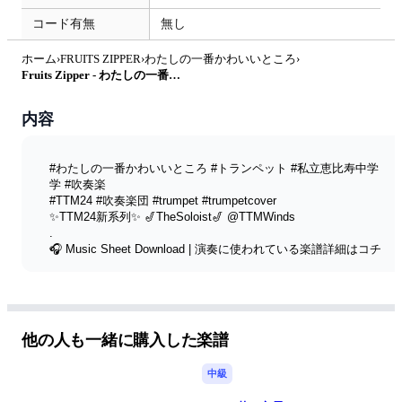
コード有無
無し
ホーム
›
FRUITS ZIPPER
›
わたしの一番かわいいところ
›
Fruits Zipper - わたしの一番かわいいところ (C/ Bb/ F/ Eb キー樂譜) by littlebrother Kel.L
内容
#わたしの一番かわいいところ #トランペット #私立恵比寿中学 
学 #吹奏楽
#TTM24 #吹奏楽団 #trumpet #trumpetcover
✨TTM24新系列✨ 🎷TheSoloist🎷 ‪@TTMWinds‬
.
🎧 Music Sheet Download | 演奏に使われている楽譜詳細はコチ
ラ↓【楽譜付】
【わたしの一番かわいいところ 音源付】► 
https://youtu.be/NQUo3vITjgY?si=95HNBaqvMAcehkiG
.
【🟠Patreon🟠】► 
https://www.patreon.com/ttmwinds
他の人も一緒に購入した楽譜
【Donation 贊助】► 
https://thetwistmen.gumroad.com/l/spo
...
.
中級
#TTM24 #TheSoloist #TheTwistmenWinds #無料楽庫 #jpop #ア
ニメ