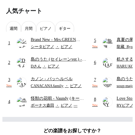
人気チャート
週間
月間
ピアノ
ギター
Brand New
- Mrs.GREEN
真夏の果
5
1
APPLE
ターズ
シータピアノ
・
ピアノ
龍藏_Ryuz
New
島のうた (セイレーンver.)
-
机さする
2
6
セイレーン(CV.鈴木みのり)
Dさん
・
ピアノ
HARU KO
(難易度:★★★★☆/歌詞・コ
カノン
- パッヘルベル
島のうた 
ード・ペダル付き/『映画ちい
3
7
映画ちい
かわ 人魚の島のひみつ』よ
CANACANA family
・
ピアノ
soup-majo
New
New
つ
(ドレ
り)
怪獣の花唄
- Vaundy
(キーボ
Love St
8
4
ードパート)
ボーナス森田
・
ピアノ
⋯
RYピアノ
New
どの楽譜をお探しですか？