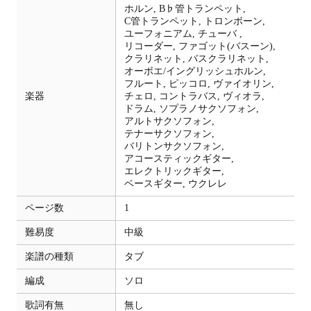
ホルン,
B♭管トランペット,
C管トランペット,
トロンボーン,
ユーフォニアム,
チューバ ,
リコーダー,
ファゴット(バスーン),
クラリネット,
バスクラリネット,
オーボエ/イングリッシュホルン,
フルート,
ピッコロ,
ヴァイオリン,
楽器
チェロ,
コントラバス,
ヴィオラ,
ドラム,
ソプラノサクソフォン,
アルトサクソフォン,
テナーサクソフォン,
バリトンサクソフォン,
アコースティックギター,
エレクトリックギター,
ベースギター,
ウクレレ
ページ数
1
難易度
中級
楽譜の種類
タブ
編成
ソロ
歌詞有無
無し