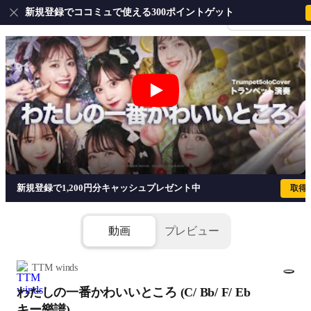
新規登録でココミュで使える300ポイントゲット
会員登録・ログイ
新規登録で1,200円分キャッシュプレゼント中
取得
動画
プレビュー
TTM winds
わたしの一番かわいいところ (C/ Bb/ F/ Eb
1/1
添付ファイル(5個)
キー樂譜)