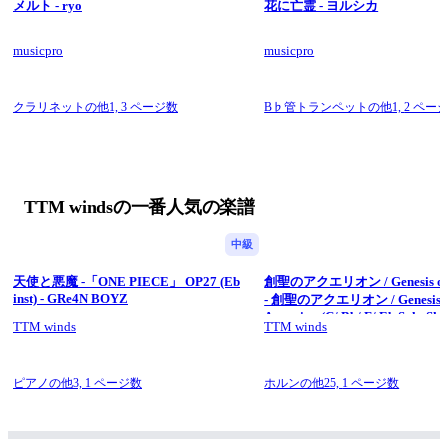
メルト - ryo
花に亡霊 - ヨルシカ
#TheTwistmen吹奏楽団 #TTM #改編 #fluteCover #香港樂團 #長
笛
#全力疾吹 #團而結之 #Instrumental #Windband #吹奏楽 #吹奏
musicpro
musicpro
楽団
.
Copyright © Kel.LStudio”24
クラリネットの他1,
3 ページ数
B♭管トランペットの他1,
2 ペー
All Rights Reserved.
TTM windsの一番人気の楽譜
中級
天使と悪魔 -「ONE PIECE」 OP27 (Eb
創聖のアクエリオン / Genesis of 
inst) - GRe4N BOYZ
- 創聖のアクエリオン / Genesis o
Aquarion (C/ Bb/ F/ Eb Solo She
TTM winds
TTM winds
- AKINO
ピアノの他3,
1 ページ数
ホルンの他25,
1 ページ数