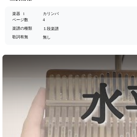
楽器
カリンバ
1
ページ数
4
楽譜の種類
１段楽譜
歌詞有無
無し