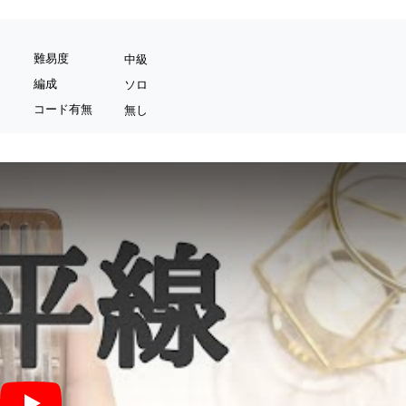
難易度
中級
編成
ソロ
コード有無
無し