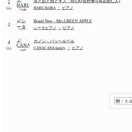
罪と罰と雨とキス
- M!LK(佐野勇斗&吉田仁人)
2
HARU KOBA
・
ピアノ
New
Brand New
- Mrs.GREEN APPLE
3
シータピアノ
・
ピアノ
カノン
- パッヘルベル
4
CANACANA family
・
ピアノ
New