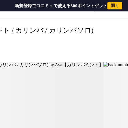
新規登録でココミュで使える300ポイントゲット
開く
back number - 水平線 (17キーカリンバ用 / カリンバミント / カリンバ / カリンバソロ) by Aya【カリンバミント】
ト / カリンバ / カリンバソロ)