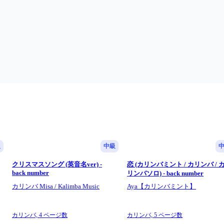
級
中級
クリスマスソング (英音名ver) -
恋 (カリンバミント / カリンバ / 
back number
リンバソロ) - back number
カリンバ Misa / Kalimba Music
Aya【カリンバミント】
カリンバ,
4 ページ数
カリンバ,
5 ページ数