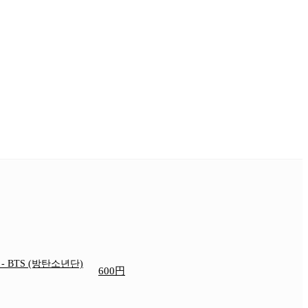
e
- BTS (방탄소년단)
600円