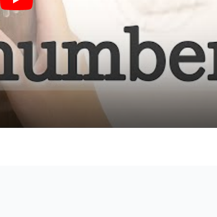
水平線 (17キーカリンバ用 / カリンバミント / カリンバ / カリンバソロ) - b