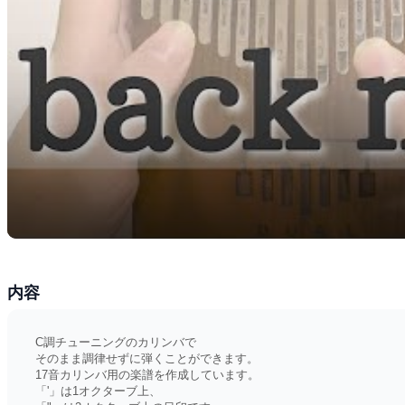
内容
C調チューニングのカリンバで
そのまま調律せずに弾くことができます。
17音カリンバ用の楽譜を作成しています。
「'」は1オクターブ上、