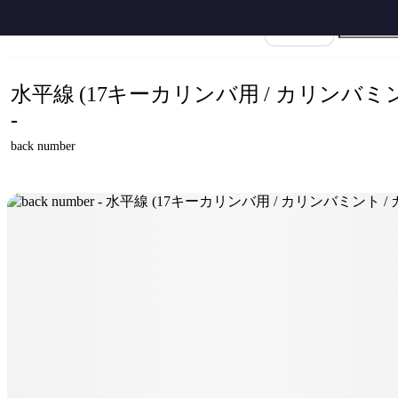
ホーム
›
back number
›
水平線
›
楽譜名
水平線 (17キーカリンバ用 / カリンバミン
-
back number