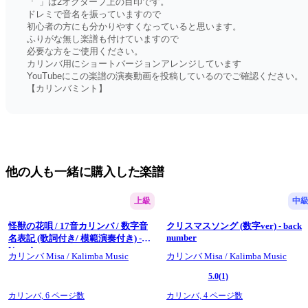
「"」は2オクターブ上の目印です。
ドレミで音名を振っていますので
初心者の方にも分かりやすくなっていると思います。
ふりがな無し楽譜も付けていますので
必要な方をご使用ください。
カリンバ用にショートバージョンアレンジしています
YouTubeにこの楽譜の演奏動画を投稿しているのでご確認ください。
【カリンバミント】
他の人も一緒に購入した楽譜
上級
中
怪獣の花唄 / 17音カリンバ / 数字音
クリスマスソング (数字ver) - back
number
名表記 (歌詞付き/ 模範演奏付き) -
Vaundy
カリンバ Misa / Kalimba Music
カリンバ Misa / Kalimba Music
5.0
(1)
カリンバ,
6 ページ数
カリンバ,
4 ページ数