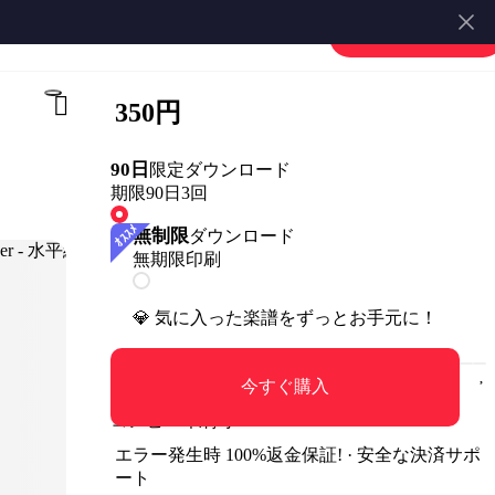
楽譜を販売する
会員登録・ログイン
350円
90日
限定ダウンロード
期限90日
3回
無制限
ダウンロード
無期限
印刷
💎 気に入った楽譜をずっとお手元に！
今すぐ購入
コンビニ印刷可
エラー発生時 100%返金保証! · 安全な決済サポ
ート