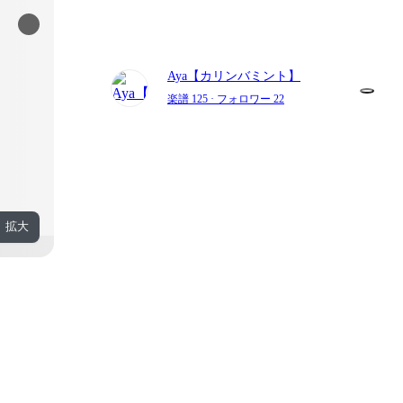
Aya【カリンバミント】
楽譜 125
· フォロワー 22
拡大