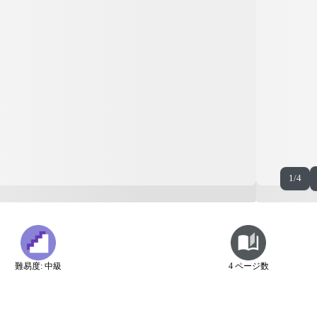
1/4
難易度: 中級
4 ページ数