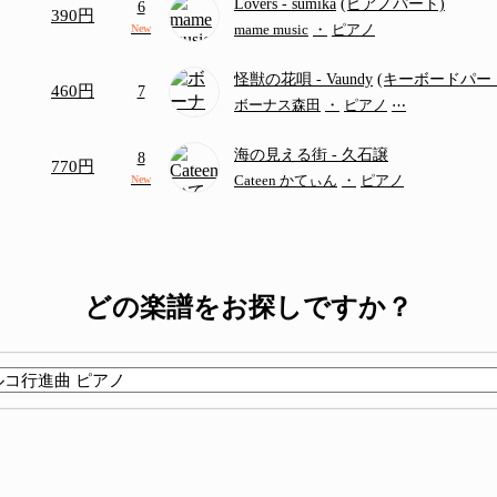
Lovers
- sumika
(ピアノパート)
6
390円
mame music
・
ピアノ
New
怪獣の花唄
- Vaundy
(キーボードパー
460円
7
ボーナス森田
・
ピアノ
⋯
海の見える街
- 久石譲
8
770円
Cateen かてぃん
・
ピアノ
New
どの楽譜をお探しですか？