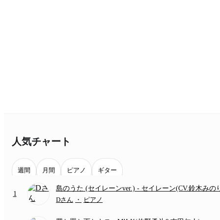
人気チャート
週間
月間
ピアノ
ギター
島のうた (セイレーンver.)
- セイレーン(CV.鈴木みの
1
(難易度:★★★★☆/歌詞・コード・ペダル付き/『映
Dさん
・
ピアノ
いかわ 人魚の島のひみつ』より)