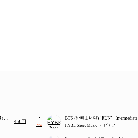
り)
BTS (방탄소년단) ‘RUN’ | Intermediat
5
450円
画ち
HYBE Sheet Music
・
ピアノ
New