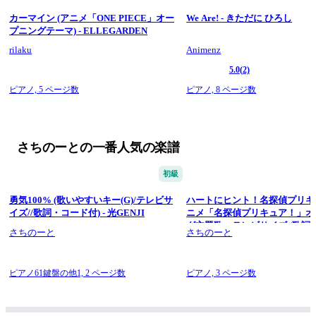
カーマイン (アニメ「ONE PIECE」オー
We Are! - きただに ひろし
プニングテーマ) - ELLEGARDEN
rilaku
Animenz
5.0
(2)
ピアノ,
5 ページ数
ピアノ,
8 ページ数
さちのーとの一番人気の楽譜
初級
勇気100% (歌いやすいキー(G)/テレビサ
ハートにヒント！名探偵プリキ
イズ//歌詞・コード付) - 光GENJI
ニメ「名探偵プリキュア！」オ
グ主題歌・テレビサイズ (歌詞
さちのーと
さちのーと
付) - 石井あみ
ピアノ61鍵盤の他1,
2 ページ数
ピアノ,
3 ページ数