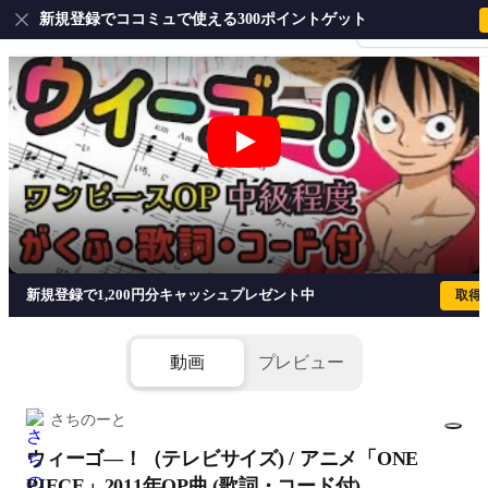
新規登録でココミュで使える300ポイントゲット
会員登録・ログイ
新規登録で1,200円分キャッシュプレゼント中
取得
動画
プレビュー
さちのーと
ウィーゴ―！（テレビサイズ) / アニメ「ONE
1/5
PIECE」2011年OP曲 (歌詞・コード付)