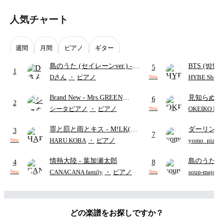
人気チャート
週間
月間
ピアノ
ギター
島のうた (セイレーンver.)
-
BTS (방탄
5
1
セイレーン(CV.鈴木みのり)
Intermedi
Dさん
・
ピアノ
HYBE Shee
New
(難易度:★★★★☆/歌詞・コ
단)
Brand New
- Mrs.GREEN
見知らぬ
ード・ペダル付き/『映画ちい
6
2
APPLE
ャツが乾
かわ 人魚の島のひみつ』よ
シータピアノ
・
ピアノ
OKEIKO P
New
歌)
り)
罪と罰と雨とキス
- M!LK(佐
ダーリン
3
7
野勇斗&吉田仁人)
APPLE
HARU KOBA
・
ピアノ
yomo_pia
New
付き／フ
情熱大陸
- 葉加瀬太郎
島のうた 
4
8
映画ちい
CANACANA family
・
ピアノ
soup-majo
New
New
つ
(ドレ
どの楽譜をお探しですか？