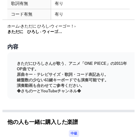
歌詞有無
有り
コード有無
有り
ホーム
›
きただに ひろし
›
ウィーゴー！
›
きただに ひろし - ウィーゴ―！（テレビサイズ) / アニメ「ONE PIECE」2011年OP曲 (歌詞・コード付) by さちのーと
内容
きただにひろしさんが歌う、アニメ「ONE PIECE」の2011年
OP曲です。
原曲キー・テレビサイズ・歌詞・コード表記あり。
鍵盤数の少ない61鍵キーボードでも演奏可能です。
演奏動画も合わせてご参考ください。
◆さちのーとYouTubeチャンネル◆
https://www.youtube.com/@sachinote
譜面付きで実際の演奏動画を公開しています。
こちらで販売していない楽曲も公開中です。
他の人も一緒に購入した楽譜
中級