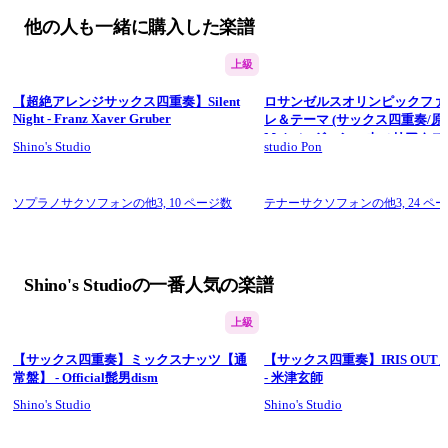
他の人も一緒に購入した楽譜
上級
【超絶アレンジサックス四重奏】Silent
ロサンゼルスオリンピックファ
Night - Franz Xaver Gruber
レ＆テーマ (サックス四重奏/原
Major) - ジョン・ウィリアムズ
Shino's Studio
studio Pon
ソプラノサクソフォンの他3,
10 ページ数
テナーサクソフォンの他3,
24 ペ
Shino's Studioの一番人気の楽譜
上級
【サックス四重奏】ミックスナッツ【通
【サックス四重奏】IRIS OU
常盤】 - Official髭男dism
- 米津玄師
Shino's Studio
Shino's Studio