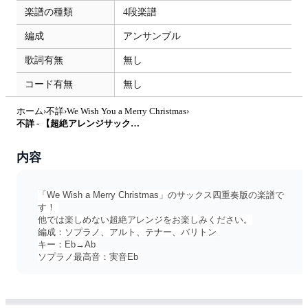
楽譜の種類
4段楽譜
編成
アンサンブル
歌詞有無
無し
コード有無
無し
ホーム
›
不詳
›
We Wish You a Merry Christmas
›
不詳 - 【超絶アレンジサックス四重奏】We Wish You a Merry Christmas by Shino
内容
「We Wish a Merry Christmas」のサックス四重奏版の楽譜で
す！ 
他では楽しめない超絶アレンジをお楽しみください。
編成：ソプラノ、アルト、テナー、バリトン 
キー：Eb→Ab 
ソプラノ最高音：実音Eb