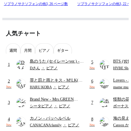
ソプラノサクソフォンの他3,
26 ページ数
ソプラノサクソフォンの他3,
22 
人気チャート
週間
月間
ピアノ
ギター
島のうた (セイレーンver.)
-
BTS (방탄
5
1
セイレーン(CV.鈴木みのり)
Intermedi
Dさん
・
ピアノ
HYBE Shee
New
(難易度:★★★★☆/歌詞・コ
단)
罪と罰と雨とキス
- M!LK(佐
Lovers
- 
ード・ペダル付き/『映画ちい
2
6
野勇斗&吉田仁人)
ト)
かわ 人魚の島のひみつ』よ
HARU KOBA
・
ピアノ
mame musi
New
New
り)
Brand New
- Mrs.GREEN
怪獣の花
3
7
APPLE
ードパー
シータピアノ
・
ピアノ
ボーナス
カノン
- パッヘルベル
海の見え
4
8
CANACANA family
・
ピアノ
Cateen 
New
New