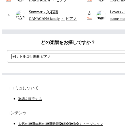
HARU KOBA
・
ピアノ
CAFUNE
ィズニー/D
Summer
- 久石譲
Lovers
- 
ード有)
8
4
ト)
CANACANA family
・
ピアノ
mame musi
New
どの楽譜をお探しですか？
ココミュについて
楽譜を販売する
コンテンツ
人気の楽譜
無料の楽譜
新着楽譜
全楽曲
全ミュージシャン