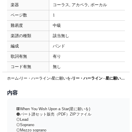
楽器
コーラス,
アカペラ,
ボーカル
ページ数
1
難易度
中級
楽譜の種類
該当無し
編成
バンド
歌詞有無
有り
コード有無
無し
ホーム
›
リー・ハーライン
›
星に願いを
›
リー・ハーライン - 星に願いを (パート譜セット販売) by AQUA HOUSE MUSIC
内容
🟥When You Wish Upon a Star(星に願いを)
🟠パート譜セット販売（PDF）ZIPファイル
◎Lead
◎Soprano
◎Mezzo soprano