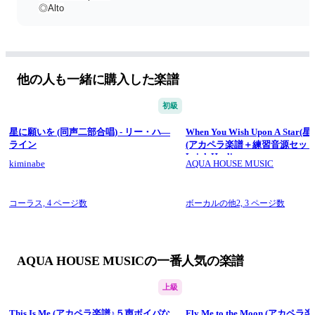
◎Alto
◎Bass
＝＝＝＝＝＝＝＝＝＝＝＝＝＝＝＝＝＝＝
⬇️アカペラ楽譜5声♪はこちら
https://score.aqua-house.net/whenyouwish.html
⬇️アカペラ楽譜一覧
他の人も一緒に購入した楽譜
https://score.aqua-house.net/List.html
⬇️音取り簡単♪パート練習用音源
初級
https://score.aqua-house.net/Youtube.html
⬇️YouTubeチャンネル
星に願いを (同声二部合唱) - リー・ハ―
When You Wish Upon A Star
https://www.youtube.com/@aquahousem
ライン
(アカペラ楽譜＋練習音源セット販
Leigh Harline
kiminabe
AQUA HOUSE MUSIC
コーラス,
4 ページ数
ボーカルの他2,
3 ページ数
AQUA HOUSE MUSICの一番人気の楽譜
上級
This Is Me (アカペラ楽譜♪５声ボイパな
Fly Me to the Moon (アカ