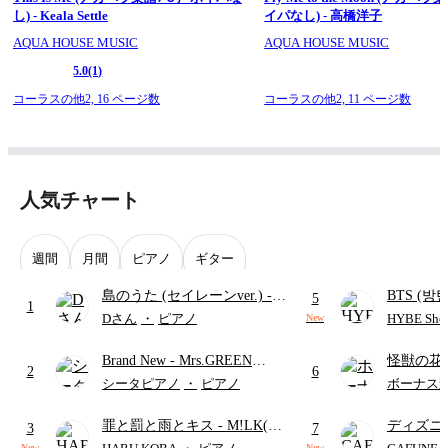
し) - Keala Settle
イパなし) - 高橋洋子
AQUA HOUSE MUSIC
AQUA HOUSE MUSIC
5.0
(1)
コーラスの他2,
16 ページ数
コーラスの他2,
11 ページ数
人気チャート
週間
月間
ピアノ
ギター
島のうた (セイレーンver.)
-
BTS (방탄
5
1
セイレーン(CV.鈴木みのり)
Intermedi
Dさん
・
ピアノ
HYBE Shee
New
(難易度:★★★★☆/歌詞・コ
단)
Brand New
- Mrs.GREEN
怪獣の花
ード・ペダル付き/『映画ちい
2
6
APPLE
ードパー
かわ 人魚の島のひみつ』よ
シータピアノ
・
ピアノ
ボーナス
り)
罪と罰と雨とキス
- M!LK(佐
ディズニ
3
7
野勇斗&吉田仁人)
レー
- Di
New
New