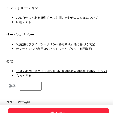
インフォメーション
お知らせ
よくある質問
メールお問い合わせ
ココミュについて
印刷テスト
サービスポリシー
利用規約
プライバシーポリシー
特定商取引法に基づく表記
オンライン決済利用規約
ネットワークプリント利用規約
楽器
ピアノ
ギター
サクソフォン
ドラム
弦楽器
木管楽器
金管楽器
カリンバ
もっと見る
楽器
日本語
ココミュ株式会社
東京都港区虎ノ門4丁目1−1 23階
Copyright © 2019 ~ 2026