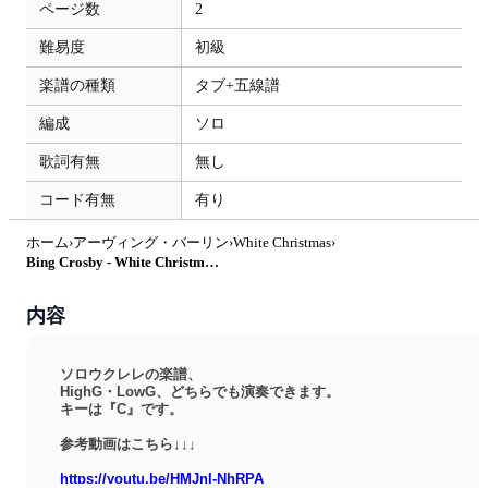
ページ数
2
難易度
初級
楽譜の種類
タブ+五線譜
編成
ソロ
歌詞有無
無し
コード有無
有り
ホーム
›
アーヴィング・バーリン
›
White Christmas
›
Bing Crosby - White Christmas / Bing Crosby【ソロウクレレ】 (ソロウクレレ) by Sinho
内容
ソロウクレレの楽譜、
HighG・LowG、どちらでも演奏できます。
キーは『C』です。
参考動画はこちら↓↓
↓
https://youtu.be/HMJnI-NhRPA