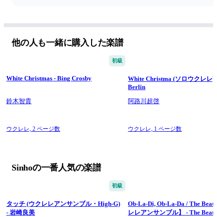
クリスマスの定番曲の一つです。
他の人も一緒に購入した楽譜
初級
White Christmas - Bing Crosby
White Christma (ソロウクレレ) - 
Berlin
鈴木智貴
阿路川超啓
ウクレレ,
2 ページ数
ウクレレ,
1 ページ数
Sinhoの一番人気の楽譜
初級
タッチ (ウクレレアンサンブル・High-G)
Ob-La-Di, Ob-La-Da / The Be
- 岩崎良美
レレアンサンブル】 - The Beatl