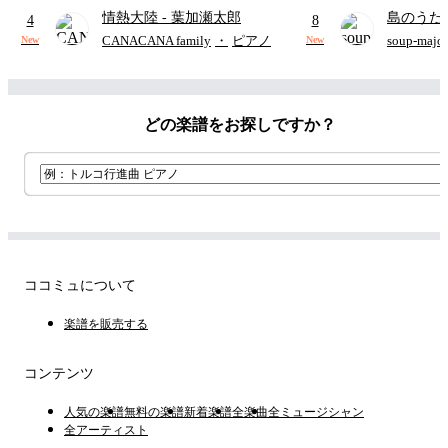
情熱大陸
- 葉加瀬太郎
島のうた 
4
8
映画ちい
CANACANA family
・
ピアノ
soup-majo
New
New
つ
(ドレ
どの楽譜をお探しですか？
ココミュについて
楽譜を販売する
コンテンツ
人気の楽譜
無料の楽譜
新着楽譜
全楽曲
全ミュージシャン
全アーティスト