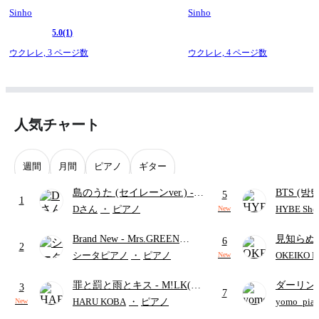
Sinho
Sinho
5.0
(1)
ウクレレ,
3 ページ数
ウクレレ,
4 ページ数
人気チャート
週間
月間
ピアノ
ギター
島のうた (セイレーンver.)
-
BTS (방탄
5
1
セイレーン(CV.鈴木みのり)
Intermedi
Dさん
・
ピアノ
HYBE Shee
New
(難易度:★★★★☆/歌詞・コ
단)
Brand New
- Mrs.GREEN
見知らぬ
ード・ペダル付き/『映画ちい
6
2
APPLE
ャツが乾
かわ 人魚の島のひみつ』よ
シータピアノ
・
ピアノ
OKEIKO P
New
歌)
り)
罪と罰と雨とキス
- M!LK(佐
ダーリン
3
7
野勇斗&吉田仁人)
APPLE
HARU KOBA
・
ピアノ
yomo_pia
New
付き／フ