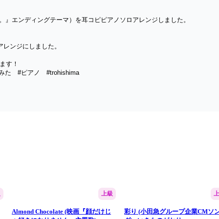
だ。』エンディングテーマ）を耳コピピアノソロアレンジしました。
アレンジにしました。
します！
#ピアノ　#trohishima
級
上級
Almond Chocolate (映画『顔だけじ
彩り (⼩⽥急グループ企業CMソ