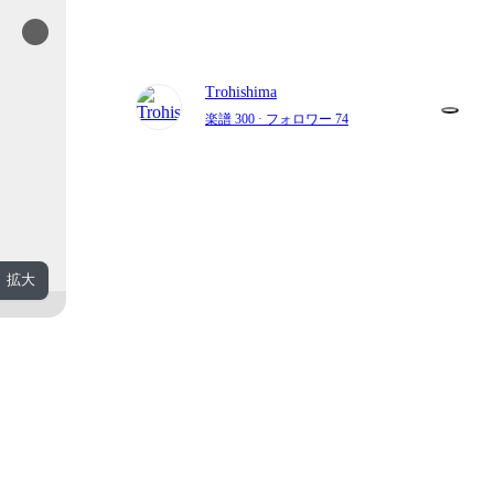
Trohishima
楽譜 300
· フォロワー 74
拡大