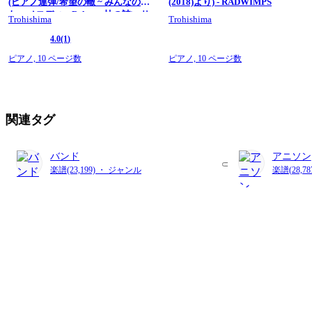
(ピアノ連弾/希望の轍 ~ みんなのう
(2018)より) - RADWIMPS
た ~ メロディ ~ Relay～杜の詩) - サ
Trohishima
Trohishima
ザンオールスターズ
4.0
(1)
ピアノ,
10 ページ数
ピアノ,
10 ページ数
関連タグ
バンド
アニソン
楽譜(23,199) ・ ジャンル
楽譜(28,7