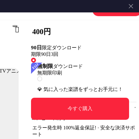
楽譜を販売する
会員登録・ログイン
400円
90日
限定ダウンロード
期限90日
3回
無制限
ダウンロード
無期限
印刷
💎 気に入った楽譜をずっとお手元に！
今すぐ購入
コンビニ印刷可
エラー発生時 100%返金保証! · 安全な決済サポ
ート