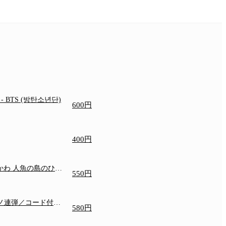
e
- BTS (방탄소년단)
600円
400円
いかわ 人魚の島のひみ
550円
アノ連弾／コード付き
580円