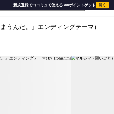
新規登録でココミュで使える300ポイントゲット
開く
マルシィ - 願いごと (TVアニメ『どうせ、恋してしまうんだ。』エンディングテーマ) by Trohishima
しまうんだ。』エンディングテーマ)