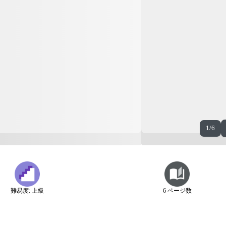
1/6
難易度: 上級
6 ページ数