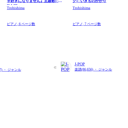
ゃ好きになりません』主題歌) -
グ) - いきものがかり
ILLIT
Trohishima
Trohishima
ピアノ,
6 ページ数
ピアノ,
7 ページ数
J-POP
楽譜(86,656) ・ ジャンル
87) ・ ジャンル