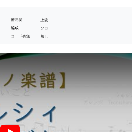
難易度
上級
編成
ソロ
コード有無
無し