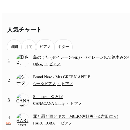
人気チャート
週間
月間
ピアノ
ギター
島のうた (セイレーンver.)
- セイレーン(CV.鈴木みの
1
(難易度:★★★★☆/歌詞・コード・ペダル付き/『映
Dさん
・
ピアノ
いかわ 人魚の島のひみつ』より)
Brand New
- Mrs.GREEN APPLE
2
シータピアノ
・
ピアノ
Summer
- 久石譲
3
CANACANA family
・
ピアノ
罪と罰と雨とキス
- M!LK(佐野勇斗&吉田仁人)
4
HARU KOBA
・
ピアノ
New