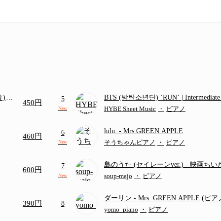
り)
BTS (방탄소년단) ‘RUN’ | Intermediat
5
450円
画ち
HYBE Sheet Music
・
ピアノ
New
lulu.
- Mrs.GREEN APPLE
6
460円
そうちゃんピアノ
・
ピアノ
New
島のうた (セイレーンver.)
- 映画ち
7
600円
つ
(ドレミ付き初級)
soup-majo
・
ピアノ
New
ダーリン
- Mrs. GREEN APPLE
(ピ
390円
8
／フルバージョン)
yomo_piano
・
ピアノ