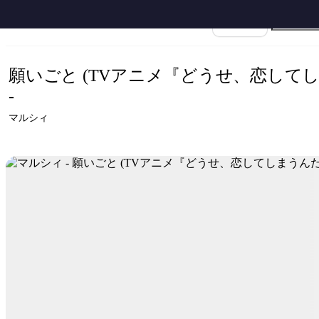
ホーム
›
マルシィ
›
願いごと
›
楽譜名
願いごと (TVアニメ『どうせ、恋して
-
マルシィ