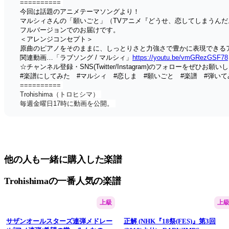
========== 
今回は話題のアニメテーマソングより！
マルシィさんの「願いごと」（TVアニメ『どうせ、恋してしまうん
フルバージョンでのお届けです。
＜アレンジコンセプト＞
原曲のピアノをそのままに、しっとりさと力強さで豊かに表現できる
関連動画…「ラブソング / マルシィ」
https://youtu.be/vmGRezGSF78
☆チャンネル登録・SNS(Twitter/Instagram)のフォローをぜひお願い
#楽譜にしてみた　#マルシィ　#恋しま　#願いごと　#楽譜　#弾いてみた　
========== 
Trohishima（トロヒシマ） 
毎週金曜日17時に動画を公開。 
有名曲をピアノのソロ楽譜や連弾楽譜などにアレンジしています。 
▼WEBSITE 
https://trohishima.com/
▼X(Twitter) 
@trohishima ( 
https://x.com/Trohishima
 ) 
他の人も一緒に購入した楽譜
▼Instagram 
@trohishima ( 
https://www.instagram.com/trohishima/
 )
Trohishimaの一番人気の楽譜
上級
上
サザンオールスターズ連弾メドレー
正解 (NHK『18祭(FES)』第3回