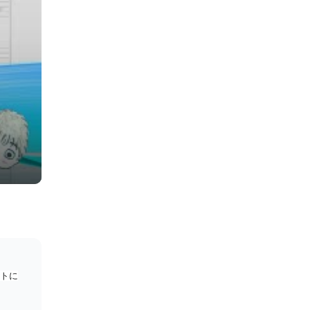
) - マルシィ
ートに