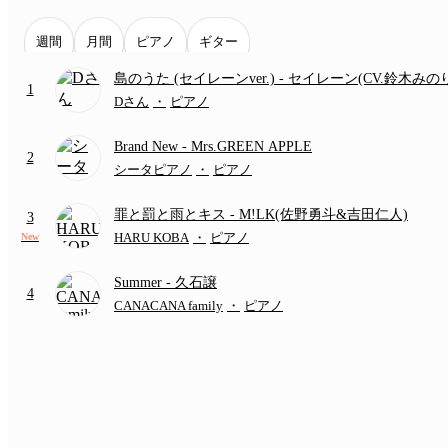
週間
月間
ピアノ
ギター
島のうた (セイレーンver.)
- セイレーン(CV.鈴木みの
1
(難易度:★★★★☆/歌詞・コード・ペダル付き/『映
Dさん
・
ピアノ
いかわ 人魚の島のひみつ』より)
Brand New
- Mrs.GREEN APPLE
2
シータピアノ
・
ピアノ
罪と罰と雨とキス
- M!LK(佐野勇斗&吉田仁人)
3
HARU KOBA
・
ピアノ
New
Summer
- 久石譲
4
CANACANA family
・
ピアノ