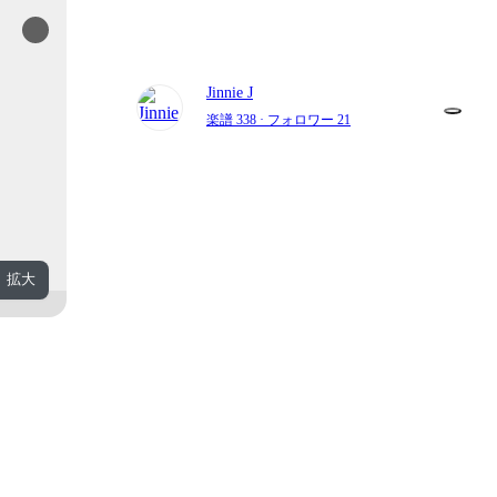
Jinnie J
楽譜 338
· フォロワー 21
拡大