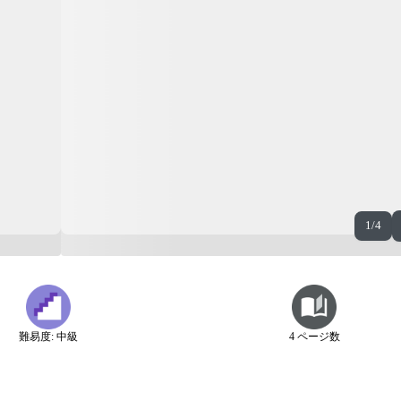
1/4
難易度: 中級
4 ページ数