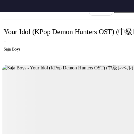
ホーム
›
Mark Sonnenblick
›
Your Idol
›
Saja Boys - Your Idol (KPop Demon Hu
楽譜名
Your Idol (KPop Demon Hunters OST) 
-
Saja Boys