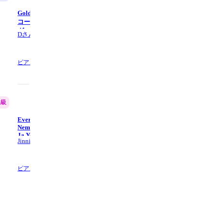
Golden (難易度:★★★★☆/歌詞・
Golden (難易度:★★☆☆☆/歌
コード・ペダル付き/Netflix『KPOP
コード・ペダル付き/Netflix『K
ガールズ! デーモン・ハンターズ』
ガールズ! デーモン・ハンター
Dさん
Dさん
劇中歌) - HUNTR/X
劇中歌) - HUNTR/X
3.8
(3)
ピアノ,
6 ページ数
ピアノ61鍵盤の他1,
8 ページ数
上級
中級
Everyday Miracle(My Royal
stay a little longer - ROSÉ
Nemesis OST) (Gb key + G key) - Seo
Ja Yeong
Jinnie J
Jinnie J
ピアノ,
4 ページ数
ピアノ,
5 ページ数