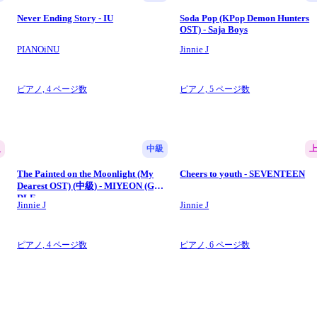
Never Ending Story - IU
Soda Pop (KPop Demon Hunters
OST) - Saja Boys
PIANOiNU
Jinnie J
ピアノ,
4 ページ数
ピアノ,
5 ページ数
級
中級
The Painted on the Moonlight (My
Cheers to youth - SEVENTEEN
Dearest OST) (中級) - MIYEON (G)I-
DLE
Jinnie J
Jinnie J
ピアノ,
4 ページ数
ピアノ,
6 ページ数