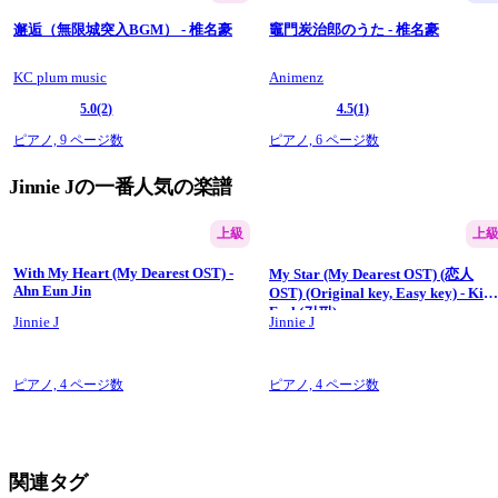
邂逅（無限城突入BGM） - 椎名豪
竈門炭治郎のうた - 椎名豪
KC plum music
Animenz
5.0
(2)
4.5
(1)
ピアノ,
9 ページ数
ピアノ,
6 ページ数
Jinnie Jの一番人気の楽譜
上級
上
With My Heart (My Dearest OST) -
My Star (My Dearest OST) (恋人
Ahn Eun Jin
OST) (Original key, Easy key) - Kim
Feel (김필)
Jinnie J
Jinnie J
ピアノ,
4 ページ数
ピアノ,
4 ページ数
関連タグ