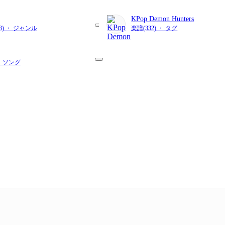
KPop Demon Hunters
73) ・ ジャンル
楽譜(332) ・ タグ
・ ソング