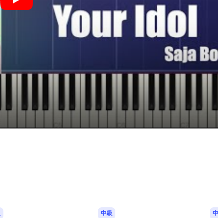
Your Idol (KPop Demon Hunters OST) (中級レベル) - Saja Boys
級
中級