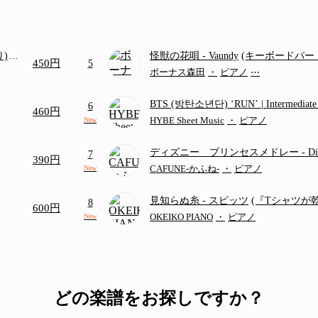
り)
怪獣の花唄
- Vaundy
(キーボードパー
450円
5
画ち
ボーナス森田
・
ピアノ
⋯
BTS (방탄소년단) ‘RUN’ | Intermediat
6
460円
HYBE Sheet Music
・
ピアノ
New
ディズニー プリンセスメドレー
- D
7
390円
ディズニー/Disney/メドレー/コード有
CAFUNE-かふね-
・
ピアノ
New
見知らぬ糸
- スピッツ
(『Tシャツが
8
600円
題歌)
OKEIKO PIANO
・
ピアノ
New
どの楽譜をお探しですか？