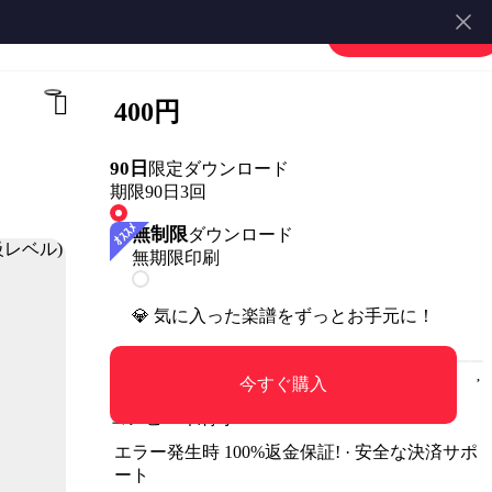
楽譜を販売する
会員登録・ログイン
400円
90日
限定ダウンロード
期限90日
3回
無制限
ダウンロード
無期限
印刷
💎 気に入った楽譜をずっとお手元に！
今すぐ購入
コンビニ印刷可
エラー発生時 100%返金保証! · 安全な決済サポ
ート