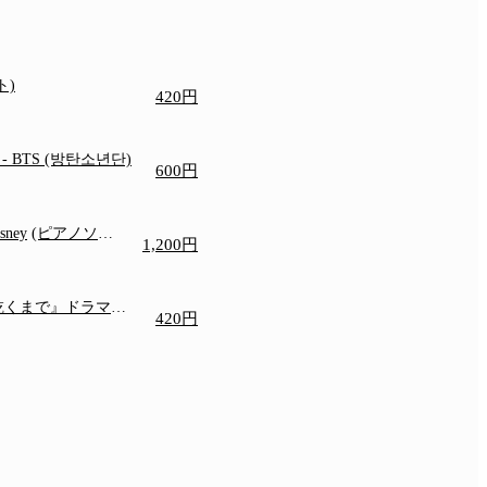
ト)
420円
e
- BTS (방탄소년단)
600円
isney
(ピアノソロ/
1,200円
)
乾くまで』ドラマ主
420円