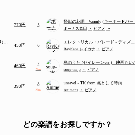
怪獣の花唄
- Vaundy
(キーボードパー
770円
5
ボーナス森田
・
ピアノ
⋯
り)
エレクトリカル・パレード
- ディズ
450円
6
画ち
RayKana レイカナ
・
ピアノ
島のうた (セイレーンver.)
- 映画ち
7
460円
つ
(ドレミ付き初級)
soup-majo
・
ピアノ
New
unravel
- TK from 凛として時雨
8
390円
Animenz
・
ピアノ
New
どの楽譜をお探しですか？