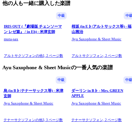
他の人も一緒に購入した楽譜
中級
中
IRIS OUT (『劇場版 チェンソーマ
桜坂 (in E♭|アルトサックス等) - 福
ン レゼ篇』 / in Eb) - 米津玄師
山雅治
muta-sax
Ayu Saxophone & Sheet Music
アルトサクソフォンの他1,
2 ページ数
アルトサクソフォン,
2 ページ数
Ayu Saxophone & Sheet Musicの一番人気の楽譜
中級
中
烏 (in B♭|テナーサックス等) - 米津
ダーリン in B♭ - Mrs. GREEN
APPLE
玄師
Ayu Saxophone & Sheet Music
Ayu Saxophone & Sheet Music
テナーサクソフォンの他3,
3 ページ数
テナーサクソフォン,
2 ページ数