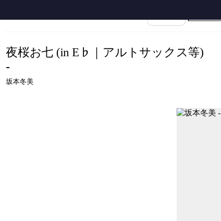
ホーム
›
坂本冬美
›
夜桜お七
›
坂本冬美 - 夜桜お七 (in E♭｜アルトサックス等) by Ayu
楽譜名
夜桜お七 (in E♭｜アルトサックス等)
-
坂本冬美