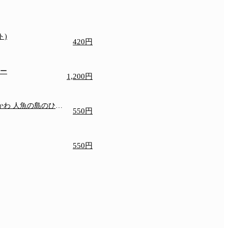
ト)
420円
ニー
1,200円
いかわ 人魚の島のひみ
550円
550円