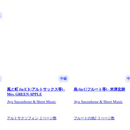
級
級
中級
風と町 (in E♭|アルトサックス等) -
烏 (in C|フルート等) - 米津玄師
Mrs. GREEN APPLE
Ayu Saxophone & Sheet Music
Ayu Saxophone & Sheet Music
アルトサクソフォン,
2 ページ数
フルートの他2,
3 ページ数