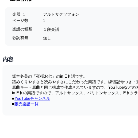
楽器
アルトサクソフォン
1
ページ数
1
楽譜の種類
１段楽譜
歌詞有無
無し
内容
坂本冬美の「夜桜お七」のin E♭譜です。
譜めくりやすさと読みやすさにこだわった楽譜です。練習記号つき・
原曲キー・原曲と同じ構成で作成されていますので、YouTubeなど
in E♭の楽譜ですので、アルトサックス、バリトンサックス、E♭
■
YouTubeチャンネル
■
販売楽譜一覧