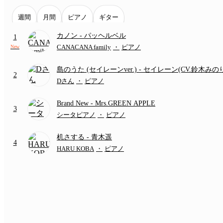
週間
月間
ピアノ
ギター
カノン
- パッヘルベル
1
CANACANA family
・
ピアノ
New
島のうた (セイレーンver.)
- セイレーン(CV.鈴木みの
2
(難易度:★★★★☆/歌詞・コード・ペダル付き/『映
Dさん
・
ピアノ
いかわ 人魚の島のひみつ』より)
Brand New
- Mrs.GREEN APPLE
3
シータピアノ
・
ピアノ
机さする
- 青木遥
4
HARU KOBA
・
ピアノ