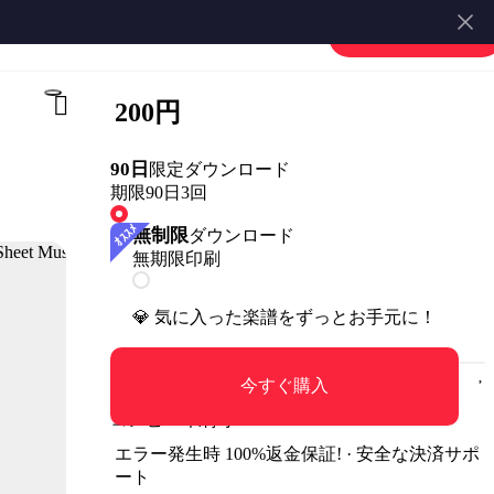
楽譜を販売する
会員登録・ログイン
200円
90日
限定ダウンロード
期限90日
3回
無制限
ダウンロード
無期限
印刷
💎 気に入った楽譜をずっとお手元に！
今すぐ購入
コンビニ印刷可
エラー発生時 100%返金保証! · 安全な決済サポ
ート