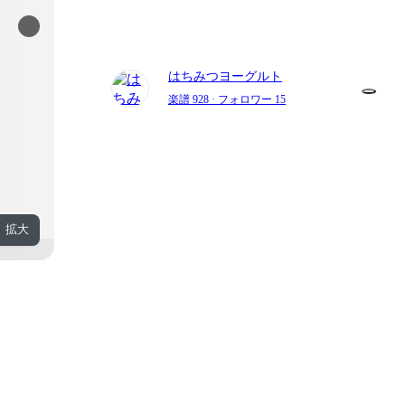
はちみつヨーグルト
楽譜 928
· フォロワー 15
拡大