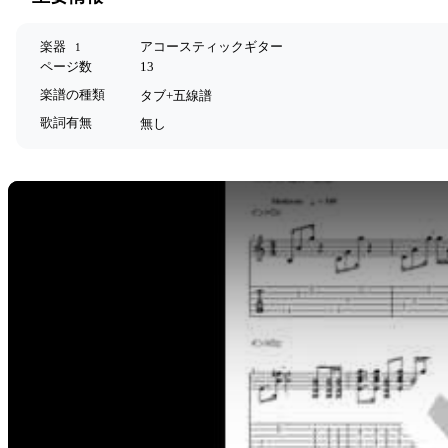
楽器
アコースティックギター
1
ページ数
13
楽譜の種類
タブ+五線譜
歌詞有無
無し