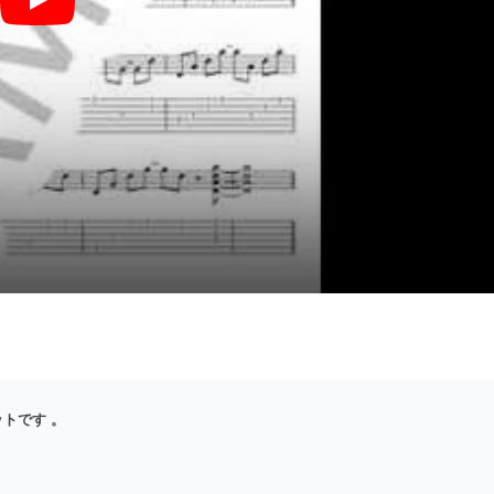
夢見た姿へ【ギターTAB / アコギ3パートセット】 - 春日一番（CV.中
ットです 。