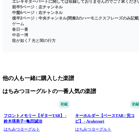
エレキギターパートに関しては収録しておりませんのでご了承くださ
前半5ページ：左チャンネル
中盤6ページ：右チャンネル
後半2ページ：中央チャンネル(間奏2のハーモニクスフレーズのみ記載
ゲーム
春日一番
中谷一博
龍が如く7 光と闇の行方
他の人も一緒に購入した楽譜
はちみつヨーグルトの一番人気の楽譜
初級
初
フロントメモリー【ギターTAB】 -
キーホルダー【ベースTAB / 完コ
鈴木瑛美子×亀田誠治
ピ】 - Arakezuri
はちみつヨーグルト
はちみつヨーグルト