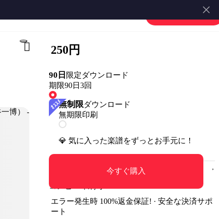
春日一番（CV.中谷一博） - 夢見た姿へ【ギターTAB / アコギ3パートセット】 by はちみつヨーグルト
楽譜を販売する
会員登録・ログイン
250円
90日
限定ダウンロード
期限90日
3回
無制限
ダウンロード
無期限
印刷
💎 気に入った楽譜をずっとお手元に！
今すぐ購入
コンビニ印刷可
エラー発生時 100%返金保証! · 安全な決済サポ
ート