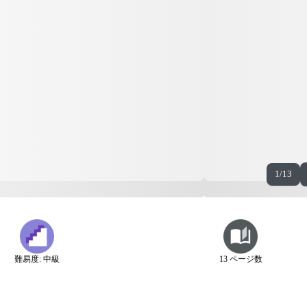
1/13
難易度: 中級
13 ページ数