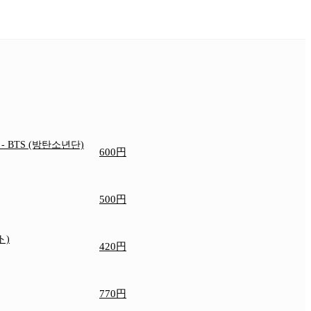
e
- BTS (방탄소년단)
600円
500円
ト)
420円
770円