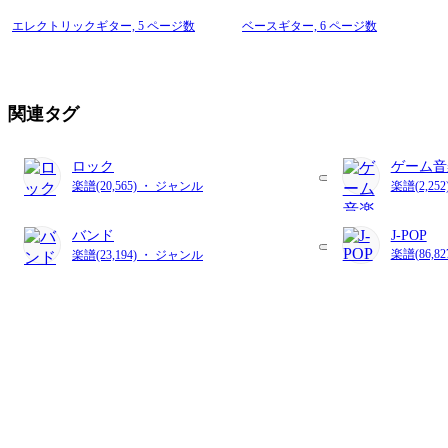
エレクトリックギター,
5 ページ数
ベースギター,
6 ページ数
関連タグ
ロック
ゲーム音
楽譜(20,565) ・ ジャンル
楽譜(2,25
バンド
J-POP
楽譜(86,8
楽譜(23,194) ・ ジャンル