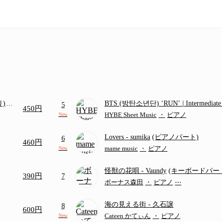
り)
BTS (방탄소년단) ‘RUN’ | Intermediat
5
450円
画ち
HYBE Sheet Music
・
ピアノ
New
Lovers
- sumika
(ピアノパート)
6
460円
mame music
・
ピアノ
New
怪獣の花唄
- Vaundy
(キーボードパー
390円
7
ボーナス森田
・
ピアノ
⋯
海の見える街
- 久石譲
8
600円
Cateen かてぃん
・
ピアノ
New