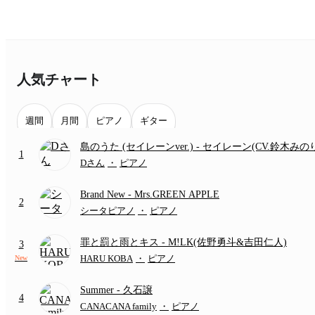
人気チャート
週間
月間
ピアノ
ギター
島のうた (セイレーンver.)
- セイレーン(CV.鈴木みの
1
(難易度:★★★★☆/歌詞・コード・ペダル付き/『映
Dさん
・
ピアノ
いかわ 人魚の島のひみつ』より)
Brand New
- Mrs.GREEN APPLE
2
シータピアノ
・
ピアノ
罪と罰と雨とキス
- M!LK(佐野勇斗&吉田仁人)
3
HARU KOBA
・
ピアノ
New
Summer
- 久石譲
4
CANACANA family
・
ピアノ