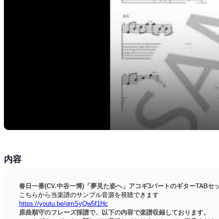
内容
春日一番(CV.中谷一博)「夢見た姿へ」アコギ3パートのギターTABセ
こちらから当楽譜のサンプル音源を視聴できます
https://youtu.be/qmSyQw5f1Hc
原曲順守のフレーズ採譜で、以下の内容で楽譜収録しております。