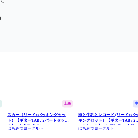
い。
)
級
上級
スカー（リード+バッキングセッ
卵と牛乳とレコード (リード+バ
ト）【ギターTAB / 2パートセッ
キングセット）【ギターTAB / 2
ト】 - キタニ タツヤ
ートセット】 - セブンス・ベガ
はちみつヨーグルト
はちみつヨーグルト