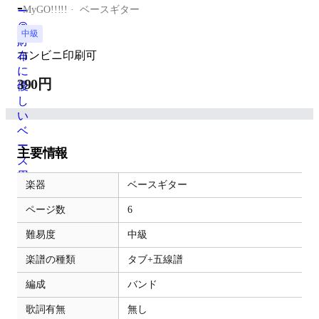
-
MyGO!!!!!
ベースギター
中級
コンビニ印刷可
390円
主要情報
楽器
ベースギター
ページ数
6
難易度
中級
楽譜の種類
タブ+五線譜
編成
バンド
歌詞有無
無し