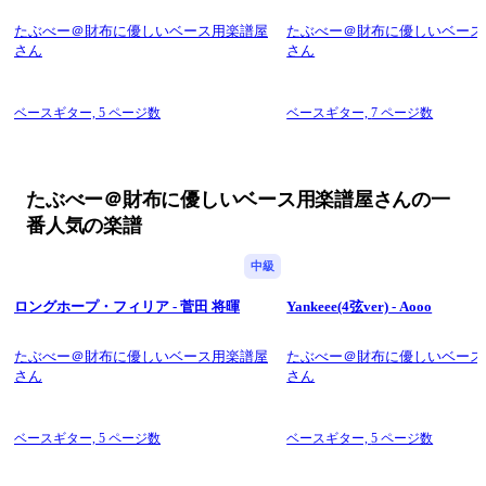
bass or a 5-string bass.
たぶべー＠財布に優しいベース用楽譜屋
たぶべー＠財布に優しいベース
◆Points of the score
さん
さん
This is a two-line score with a staff and a TAB score.
The TAB numbers are large to make them easy to see, and the 
lines are divided every 4 bars as much as possible, so I am 
ベースギター,
5 ページ数
ベースギター,
7 ページ数
conscious of creating a layout that is very easy to read. 
Fingering varies from person to person and depending on the 
situation, so please study the notation numbers yourself.
たぶべー＠財布に優しいベース用楽譜屋さんの一
◆Other songs
Please search for Tabubee ← song name.
番人気の楽譜
Please enjoy playing!
中級
Have fun playing! ! !.
ロングホープ・フィリア - 菅田 将暉
Yankeee(4弦ver) - Aooo
このたびは、当ページをお開きいただきありがとうございます!
たぶべー＠財布に優しいベース用楽譜屋
たぶべー＠財布に優しいベース
さん
財布に優しい楽譜をモットーに、
さん
価格と質にこだわって作成いたしました。
下記をお読みいただきご購入くださると励みになります。
ベースギター,
5 ページ数
ベースギター,
5 ページ数
◆特徴