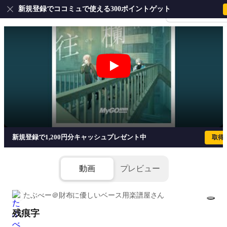
新規登録でココミュで使える300ポイントゲット
会員登録・ログイ
残痕字 - MyGO!!!!!
新規登録で1,200円分キャッシュプレゼント中
取得
動画
プレビュー
たぶべー＠財布に優しいベース用楽譜屋さん
残痕字
1/6