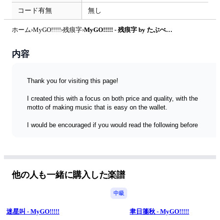
コード有無
無し
ホーム
›
MyGO!!!!!
›
残痕字
›
MyGO!!!!! - 残痕字 by たぶべー@財布に優しいベース楽譜屋さん(BASS・TAB譜)
内容
Thank you for visiting this page!
I created this with a focus on both price and quality, with the 
motto of making music that is easy on the wallet.
I would be encouraged if you would read the following before 
purchasing.
◆Features
I create and sell these at the lowest possible price so that 
students and beginners can easily purchase them, and as a 
他の人も一緒に購入した楽譜
bassist myself, I also pay attention to making them easy to 
read.
中級
◆4-string or 5-string
迷星叫 - MyGO!!!!!
聿日箋秋 - MyGO!!!!!
The title of the song clearly indicates whether it is for a 4-string 