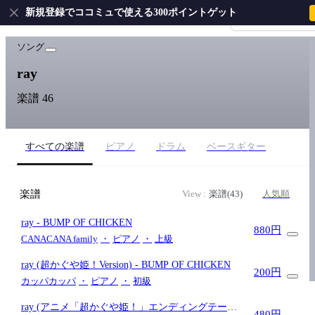
新規登録でココミュで使える300ポイントゲット
会員登録・ログイ
ホーム
›
BUMP OF CHICKEN
›
ray
ソング
ray
楽譜 46
すべての楽譜
ピアノ
ドラム
ベースギター
楽譜
View :
楽譜(43)
人気順
ray
- BUMP OF CHICKEN
880円
CANACANA family
・
ピアノ
・
上級
ray (超かぐや姫！Version)
- BUMP OF CHICKEN
200円
カッパカッパ
・
ピアノ
・
初級
ray (アニメ「超かぐや姫！」エンディングテー
480円