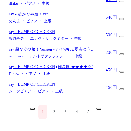
マ)
- BUMP OF CHICKEN
rilaku
・
ピアノ
・
中級
ray
- 超かぐや姫！Ver.
540円
めんま
・
ピアノ
・
上級
ray
- BUMP OF CHICKEN
500円
藤原基央
・
エレクトリックギター
・
中級
ray 超かぐや姫！Version
- かぐや(cv.夏吉ゆう
200円
こ)、月見ヤチヨ(cv.早見沙織)
(『超かぐや姫！』
muta-sax
・
アルトサクソフォン
⋯
・
中級
/ in Eb)
ray
- BUMP OF CHICKEN
(難易度:★★★★☆/歌
450円
詞・コード・ペダル付き)
Dさん
・
ピアノ
・
上級
ray
- BUMP OF CHICKEN
460円
シータピアノ
・
ピアノ
・
上級
1
2
3
4
5