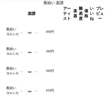
夜紛い 楽譜
アー
難
い
プレ
楽
価
楽譜
ティ
易
い
ビュ
器
格
スト
度
ね
ー
夜紛い
ON
中
498円
ヨルシカ
ED
級
RU
MS
夜紛い
た
中
380円
ヨルシカ
ぶ
級
べ
ー
夜紛い
＠
ha
中
500円
財
ヨルシカ
get
級
布
aka
に
優
夜紛い
し
Zz
中
450円
ヨルシカ
い
ero
級
Gu
ベ
ー