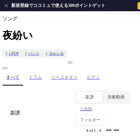
新規登録でココミュで使える300ポイントゲット
会員登録・ログイ
ホーム
›
ヨルシカ
›
夜紛い
ソング
夜紛い
#
J-POP
#
バンド
#
ヨルシカ
すべて
ドラム
ベースギター
ピアノ
楽譜
演奏動画
人気順
楽譜
フィルター
4 of 1 - 4