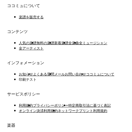
ス
用
ココミュについて
楽
譜
楽譜を販売する
屋
さ
コンテンツ
ん
人気の楽譜
無料の楽譜
新着楽譜
全楽曲
全ミュージシャン
全アーティスト
インフォメーション
お知らせ
よくある質問
メールお問い合わせ
ココミュについて
印刷テスト
サービスポリシー
利用規約
プライバシーポリシー
特定商取引法に基づく表記
オンライン決済利用規約
ネットワークプリント利用規約
楽器