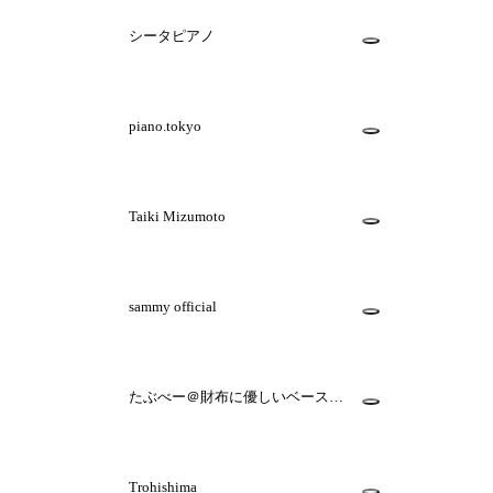
シータピアノ
piano.tokyo
Taiki Mizumoto
sammy official
たぶべー＠財布に優しいベース用
楽譜屋さん
Trohishima