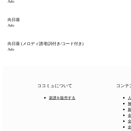
Ado
向日葵
Ado
向日葵
(メロディ譜/歌詞付き/コード付き)
Ado
ココミュについて
コンテ
楽譜を販売する