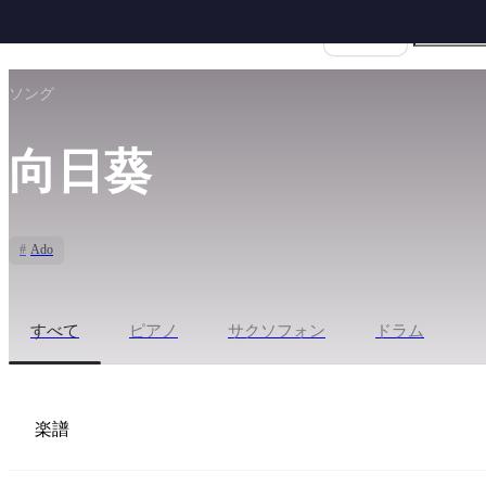
楽譜名
ホーム
›
Ado
›
向日葵
ソング
向日葵
#
Ado
すべて
ピアノ
サクソフォン
ドラム
楽譜