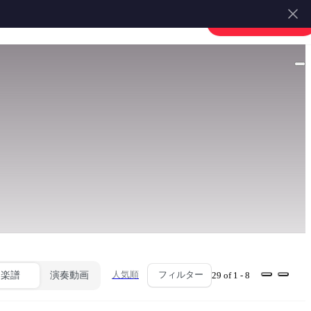
楽譜を販売する
会員登録・ログイン
人気順
フィルター
楽譜
演奏動画
29 of 1 - 8