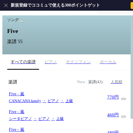
新規登録でココミュで使える300ポイントゲット
会員登録・ログイ
ホーム
›
嵐
›
Five
ソング
Five
楽譜 55
すべての楽譜
ピアノ
サクソフォン
ボーカル
楽譜
View :
楽譜(42)
人気順
Five
- 嵐
770円
CANACANA family
・
ピアノ
・
上級
Five
- 嵐
460円
シータピアノ
・
ピアノ
・
上級
Five
- 嵐
480円