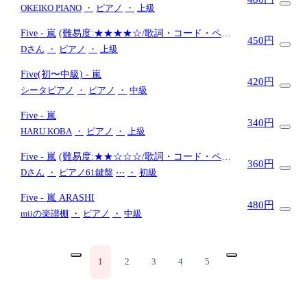
OKEIKO PIANO
・
ピアノ
・
上級
Five
- 嵐
(難易度:★★★★☆/歌詞・コード・ペダ
450円
ル付き)
Dさん
・
ピアノ
・
上級
Five(初〜中級)
- 嵐
420円
シータピアノ
・
ピアノ
・
中級
Five
- 嵐
340円
HARU KOBA
・
ピアノ
・
上級
Five
- 嵐
(難易度:★★☆☆☆/歌詞・コード・ペダ
360円
ル付き)
Dさん
・
ピアノ61鍵盤
⋯
・
初級
Five
- 嵐 ARASHI
480円
miiの楽譜棚
・
ピアノ
・
中級
1
2
3
4
5