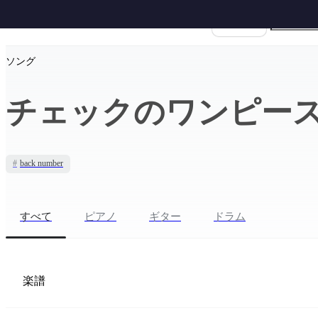
楽譜名
ホーム
›
back number
›
チェックのワンピース
ソング
チェックのワンピー
#
back number
すべて
ピアノ
ギター
ドラム
楽譜