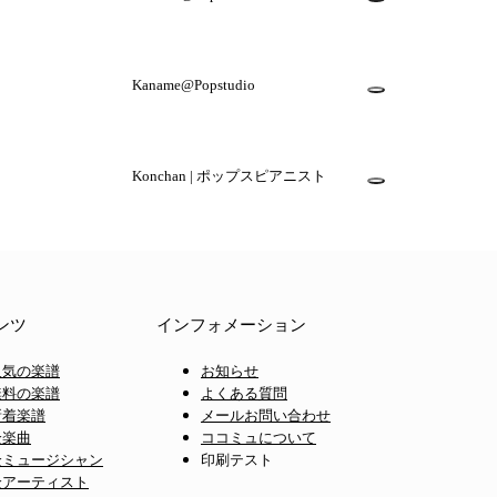
Kaname@Popstudio
Konchan | ポップスピアニスト
ンツ
インフォメーション
人気の楽譜
お知らせ
無料の楽譜
よくある質問
新着楽譜
メールお問い合わせ
全楽曲
ココミュについて
全ミュージシャン
印刷テスト
全アーティスト