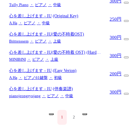
300円
Tully Piano
・
ピアノ
・
中級
心を差し上げます
- IU
(Original Key)
250円
A.Ha
・
ピアノ
・
中級
心を差し上げます
- IU(愛の不時着OST)
300円
Brittenssem
・
ピアノ
・
上級
心を差し上げます
- IU(愛の不時着 OST)
(Hard
300円
ver.)
MINIBINI
・
ピアノ
・
上級
心を差し上げます
- IU
(Easy Verion)
200円
A.Ha
・
ピアノ61鍵盤
・
初級
心を差し上げます
- IU
(伴奏楽譜)
300円
pianojeongryujang
・
ピアノ
・
中級
1
2