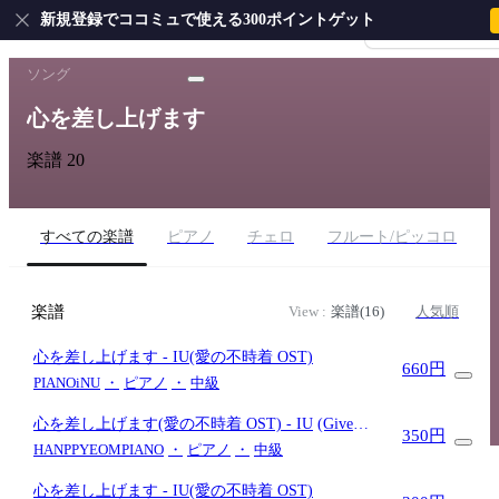
新規登録でココミュで使える300ポイントゲット
会員登録・ログイ
ホーム
›
IU
›
心を差し上げます
ソング
心を差し上げます
楽譜 20
すべての楽譜
ピアノ
チェロ
フルート/ピッコロ
楽譜
View :
楽譜(16)
人気順
心を差し上げます
- IU(愛の不時着 OST)
660円
PIANOiNU
・
ピアノ
・
中級
心を差し上げます(愛の不時着 OST)
- IU
(Give
350円
You My Heart)
HANPPYEOMPIANO
・
ピアノ
・
中級
心を差し上げます
- IU(愛の不時着 OST)