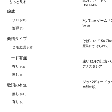
蜜月アン・ドゥ・
もっと見る
DATEKEN
編成
ソロ
(432)
My Time ゲーム
bo en
連弾
(3)
楽譜タイプ
そばにいて So Clo
て)
魔法にかけられて
２段楽譜
(435)
コード有無
遠い12月の記憶 - Onc
映画/ミュージカル
アナスタシア
有り
(430)
無し
(5)
ジッパディードゥ
歌詞の有無
南部の唄
無し
(433)
有り
(2)