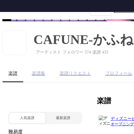
楽譜名
ホーム
ピアノ
ギター
サク
CAFUNE-かふね
アーティスト
·
フォロワー 574
·
楽譜 435
楽譜
楽譜集
楽譜リクエスト
プロフィール
楽譜
BEST 10 購入する
人気楽譜
最新楽譜
ディズニー
オープニング
難易度