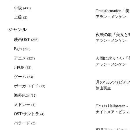
中級
(433)
Transformat
有/Disney)
アラン・メンケン
上級
(2)
ジャンル
夜襲の歌「美女と
映画OST
有/Disney)
(298)
アラン・メンケン
Bgm
(260)
アニメ
人間に戻りたい「
(227)
有/Disney)
アラン・メンケン
J-POP
(62)
ゲーム
(23)
月のワルツ
(ピア
ボーカロイド
(23)
諫山実生
海外POP
(12)
メドレー
(4)
This is Hallow
ハロウィーン)
ナイトメア・ビフォ
OST/サントラ
(4)
バラード
(3)