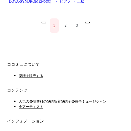
DOVA-SYNDROME(公式）
・
ピアノ
・
上級
1
2
3
ココミュについて
楽譜を販売する
コンテンツ
人気の楽譜
無料の楽譜
新着楽譜
全楽曲
全ミュージシャン
全アーティスト
インフォメーション