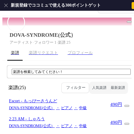
新規登録でココミュで使える300ポイントゲット
会員登録・ログイ
ホーム
ピアノ
ギター
サクソフォン
ドラム
弦
DOVA-SYNDROME(公式）
アーティスト
·
フォロワー 1
·
楽譜 25
楽譜
楽譜リクエスト
プロフィール
楽譜
(25)
フィルター
人気楽譜
最新楽譜
Escort
- もっぴーさうんど
490円
DOVA-SYNDROME(公式）
・
ピアノ
・
中級
2:23 AM
- しゃろう
490円
DOVA-SYNDROME(公式）
・
ピアノ
・
中級