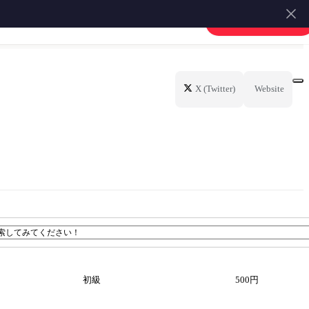
楽譜を販売する
会員登録・ログイン
器
カリンバ
その他
X (Twitter)
Website
初級
500円