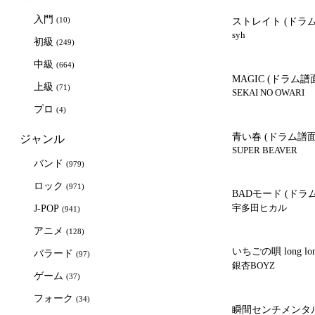
入門
(10)
ストレイト
(ドラ
syh
初級
(249)
中級
(664)
MAGIC
(ドラム譜
上級
(71)
SEKAI NO OWARI
プロ
(4)
青い春
(ドラム譜面
ジャンル
SUPER BEAVER
バンド
(979)
ロック
(971)
BADモード
(ドラ
宇多田ヒカル
J-POP
(941)
アニメ
(128)
いちごの唄 long long
バラード
(97)
銀杏BOYZ
ゲーム
(37)
フォーク
(34)
瞬間センチメンタ