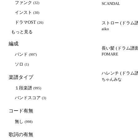
ファンク
(32)
SCANDAL
インスト
(30)
ドラマOST
(26)
ストロー
(ドラム譜
aiko
もっと見る
編成
長い髪
(ドラム譜面
FOMARE
バンド
(997)
ソロ
(1)
ハレンチ
(ドラム譜
楽譜タイプ
ちゃんみな
１段楽譜
(995)
バンドスコア
(3)
コード有無
無し
(998)
歌詞の有無