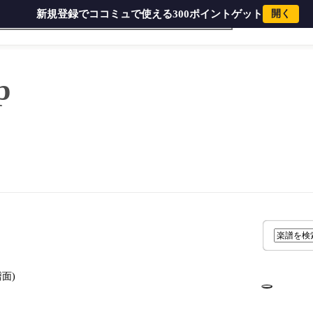
新規登録でココミュで使える300ポイントゲット
開く
ソフォン
ドラム
弦楽器
木管楽器
金管楽
p
面)