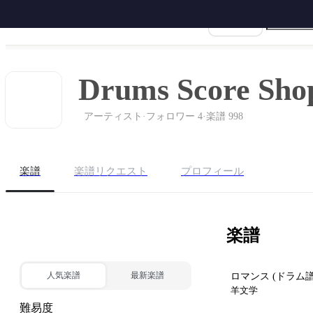
楽譜名
ホーム
ピアノ
ギター
サク
Drums Score Sho
アーティスト
·
フォロワー 4
·
楽譜 998
楽譜
楽譜リクエスト
プロフィール
楽譜
BEST 10 購入する
人気楽譜
最新楽譜
ロマンス
(ドラム譜
羊文学
難易度