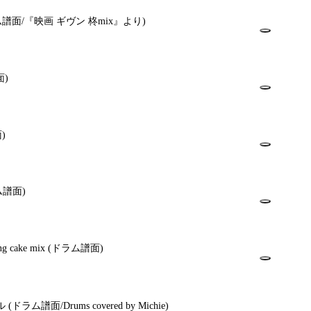
ム譜面/『映画 ギヴン 柊mix』より)
面)
)
ム譜面)
 cake mix
(ドラム譜面)
ル
(ドラム譜面/Drums covered by Michie)