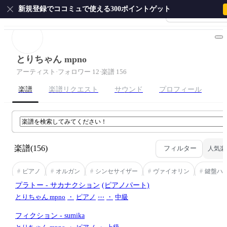
新規登録でココミュで使える300ポイントゲット
会員登録・ログイ
ホーム
ピアノ
ギター
サクソフォン
ドラム
弦
とりちゃん mpno
アーティスト
·
フォロワー 12
·
楽譜 156
楽譜
楽譜リクエスト
サウンド
プロフィール
楽譜
(156)
フィルター
人気楽
#
ピアノ
#
オルガン
#
シンセサイザー
#
ヴァイオリン
#
鍵盤ハ
プラトー
- サカナクション
(ピアノパート)
とりちゃん mpno
・
ピアノ
⋯
・
中級
フィクション
- sumika