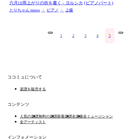
六月は雨上がりの街を書く
- ヨルシカ
(ピアノパート)
とりちゃん mpno
・
ピアノ
・
上級
1
2
3
4
5
ココミュについて
楽譜を販売する
コンテンツ
人気の楽譜
無料の楽譜
新着楽譜
全楽曲
全ミュージシャン
全アーティスト
インフォメーション