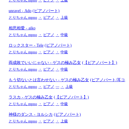
とりちゃん mpno
・
ピアノ
・
上級
unravel
- Ado
(ピアノパート)
とりちゃん mpno
・
ピアノ
・
上級
相思相愛
- aiko
とりちゃん mpno
・
ピアノ
・
中級
ロックスター
- Tele
(ピアノパート)
とりちゃん mpno
・
ピアノ
・
中級
両成敗でいいじゃない
- ゲスの極み乙女
(【ピアノパート】)
とりちゃん mpno
・
ピアノ
・
中級
もう切ないとは言わせない
- ゲスの極み乙女
(ピアノパート/耳コ
ピ/コピーバンド)
とりちゃん mpno
・
ピアノ
⋯
・
上級
ラスカ
- ゲスの極み乙女
(【ピアノパート】)
とりちゃん mpno
・
ピアノ
・
中級
神様のダンス
- ヨルシカ
(ピアノパート)
とりちゃん mpno
・
ピアノ
・
上級