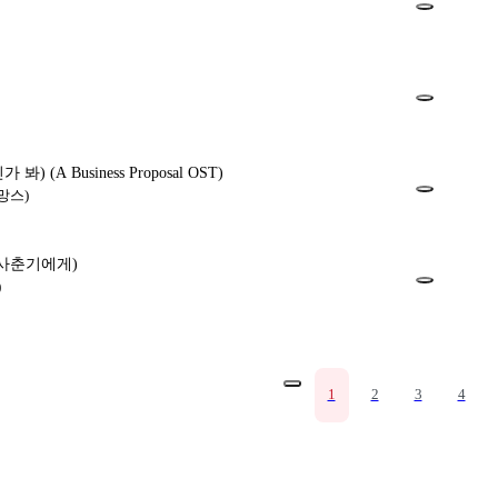
랑인가 봐)
(A Business Proposal OST)
망스)
의 사춘기에게)
)
1
2
3
4