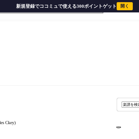
新規登録でココミュで使える300ポイントゲット
開く
ソフォン
ドラム
弦楽器
木管楽器
金管楽
des Ckey)