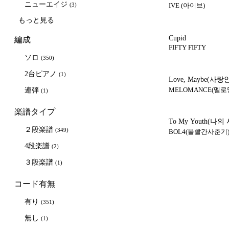
ニューエイジ
(3)
IVE (아이브)
もっと見る
Cupid
編成
FIFTY FIFTY
ソロ
(350)
2台ピアノ
(1)
Love, Maybe(사
MELOMANCE(멜로
連弾
(1)
楽譜タイプ
To My Youth(나
２段楽譜
(349)
BOL4(볼빨간사춘기
4段楽譜
(2)
３段楽譜
(1)
コード有無
有り
(351)
無し
(1)