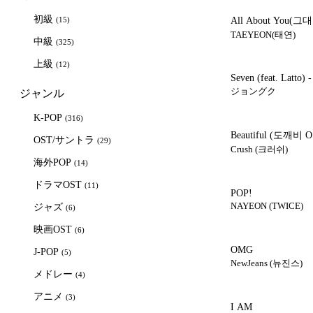
初級
(15)
All About You(
TAEYEON(태연)
中級
(325)
上級
(12)
Seven (feat. Latto) 
ジョングク
ジャンル
K-POP
(316)
Beautiful
(도깨비 OST
OST/サントラ
(29)
Crush (크러쉬)
海外POP
(14)
ドラマOST
(11)
POP!
NAYEON (TWICE)
ジャズ
(6)
映画OST
(6)
OMG
J-POP
(5)
NewJeans (뉴진스)
メドレー
(4)
アニメ
(3)
I AM