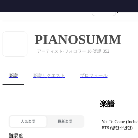
楽譜名
ホーム
ピアノ
ギター
サク
PIANOSUMM
アーティスト
·
フォロワー 18
·
楽譜 352
楽譜
楽譜リクエスト
プロフィール
楽譜
BEST 10 購入する
人気楽譜
最新楽譜
Yet To Come
(Inclu
BTS (방탄소년단)
難易度