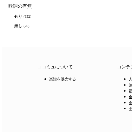
歌詞の有無
有り
(332)
無し
(20)
ココミュについて
コンテ
楽譜を販売する