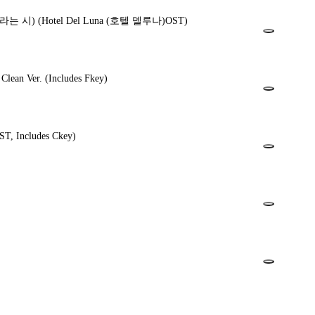
그대라는 시)
(Hotel Del Luna (호텔 델루나)OST)
- Clean Ver.
(Includes Fkey)
, Includes Ckey)