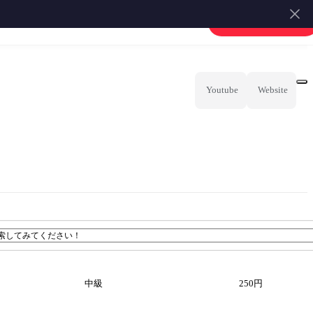
楽譜を販売する
会員登録・ログイン
器
カリンバ
その他
Youtube
Website
中級
250円