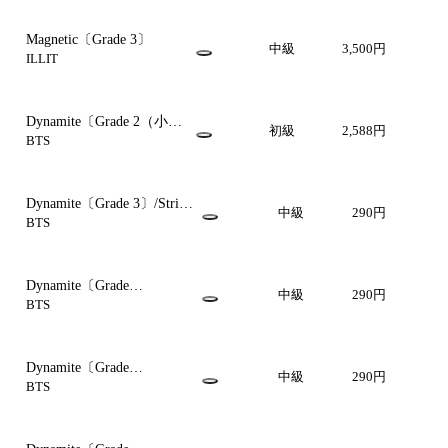
Magnetic〔Grade 3〕
中級
3,500円
ILLIT
Dynamite〔Grade 2（小編
初級
2,588円
成）〕
BTS
Dynamite〔Grade 3〕/String
中級
290円
Bass
BTS
Dynamite〔Grade
中級
290円
3〕/Percussion
BTS
4(Vibraphone,Xylophone)
Dynamite〔Grade
中級
290円
3〕/Percussion
BTS
3(Glockenspiel)