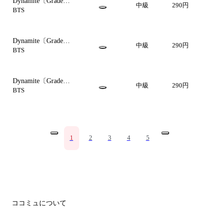
Dynamite〔Grade
中級
290円
3〕/Percussion
BTS
2(Sus.Cymbal)
Dynamite〔Grade
中級
290円
3〕/Percussion
BTS
1(Tambourine)
Dynamite〔Grade
中級
290円
3〕/Timpani
BTS
1
2
3
4
5
ココミュについて