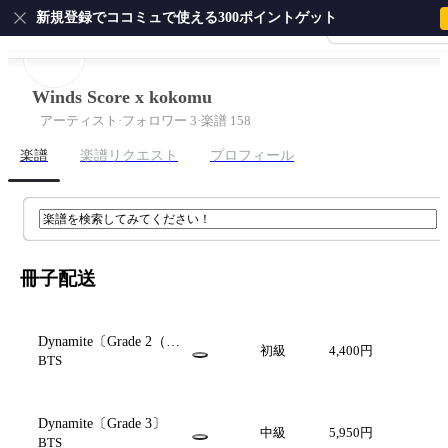
新規登録でココミュで使える300ポイントゲット
会員登録・ログイ
ホーム
ピアノ
ギター
サクソフォン
ドラム
弦
Winds Score x kokomu
アーティスト
·
フォロワー 3
·
楽譜 158
楽譜
楽譜リクエスト
プロフィール
冊子配送
Dynamite〔Grade 2（小
初級
4,400円
編成）〕
BTS
Dynamite〔Grade 3〕
中級
5,950円
BTS