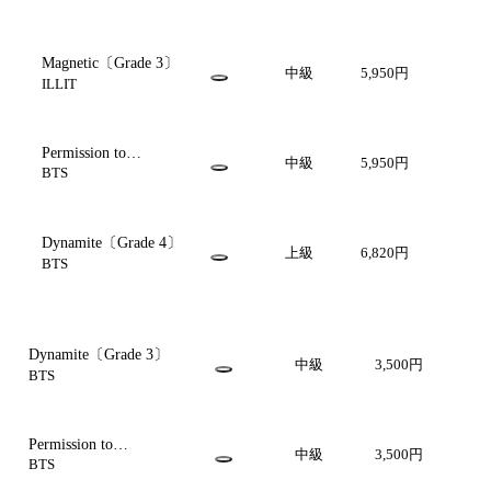
Magnetic〔Grade 3〕
中級
5,950円
ILLIT
Permission to
中級
5,950円
Dance〔Grade 3〕
BTS
Dynamite〔Grade 4〕
上級
6,820円
BTS
Dynamite〔Grade 3〕
中級
3,500円
BTS
Permission to
中級
3,500円
Dance〔Grade 3〕
BTS