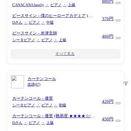
880円
CANACANA family
・
ピアノ
・
上級
ピースサイン
- 僕のヒーローアカデミア
(難
370円
易度：★★★☆☆)
Dさん
・
ピアノ
・
中級
ピースサイン
- 米津玄師
460円
シータピアノ
・
ピアノ
・
上級
すべて見る
カーテンコール
2
楽譜(67)
カーテンコール
- 優里
420円
シータピアノ
・
ピアノ
・
初級
カーテンコール
- 優里
(難易度:★★★★☆/歌
450円
詞・コード・ペダル付き/アニメ『僕のヒーロ
Dさん
・
ピアノ
・
上級
ーアカデミア』第7期第2クールオープニング