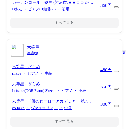
カーテンコール
- 優里
(難易度:★★☆☆☆/歌
テーマ)
360円
詞・コード・ペダル付き/アニメ『僕のヒーロ
Dさん
・
ピアノ61鍵盤
⋯
・
初級
ーアカデミア』第7期第2クールオープニング
テーマ)
すべて見る
六等星
3
楽譜(5)
六等星
- ざらめ
480円
rilaku
・
ピアノ
・
中級
六等星
- ざらめ
350円
Leisure (OOR Piano) Sheets
・
ピアノ
・
中級
六等星 | 「僕のヒーローアカデミア」 第7期
300円
ED 2
- ざらめ
co-neko
・
ヴァイオリン
⋯
・
中級
すべて見る