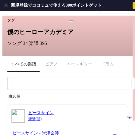
新規登録でココミュで使える300ポイントゲット
会員登録・ログイ
ホーム
›
僕のヒーローアカデミア
タグ
僕のヒーローアカデミア
ソング 34
楽譜 395
すべての楽譜
ピアノ
ベースギター
ドラム
僕のヒーローアカデミア 楽譜検索
曲30個
ピースサイン
8
楽譜(67)
ピースサイン
- 米津玄師