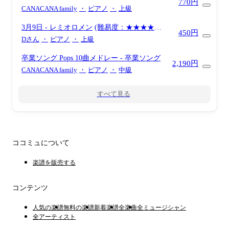
770円
CANACANA family
・
ピアノ
・
上級
3月9日
- レミオロメン
(難易度：★★★★☆/
450円
フジテレビ系ドラマ『１リットルの涙』挿入
Dさん
・
ピアノ
・
上級
歌)
卒業ソング Pops 10曲メドレー
- 卒業ソング
2,190円
CANACANA family
・
ピアノ
・
中級
すべて見る
ココミュについて
楽譜を販売する
コンテンツ
人気の楽譜
無料の楽譜
新着楽譜
全楽曲
全ミュージシャン
全アーティスト