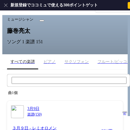
新規登録でココミュで使える300ポイントゲット
会員登録・ログイ
ホーム
›
藤巻亮太
ミュージシャン
藤巻亮太
ソング 1
楽譜 151
すべての楽譜
ピアノ
サクソフォン
フルート/ピッコ
藤巻亮太 楽譜検索
曲1個
3月9日
97
楽譜(150)
３月９日
- レミオロメン