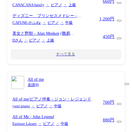
660円
CANACANA family
・
ピアノ
・
上級
ディズニー プリンセスメドレー
-
1,200円
Disney
(ピアノソロ/ディズニー/Disney/メド
CAFUNE-かふね-
・
ピアノ
・
中級
レー/コード有)
美女と野獣
- Alan Menken
(難易
450円
度:★★★★☆/歌詞・コード・ペダル付き)
Dさん
・
ピアノ
・
上級
すべて見る
All of me
楽譜(8)
All of me/ピアノ伴奏
- ジョン・レジェンド
700円
yuni-piano
・
ピアノ
・
中級
All of Me
- John Legend
880円
Enrique Lázaro
・
ピアノ
・
中級