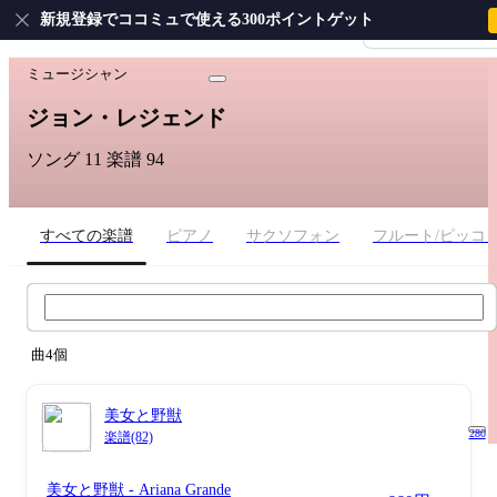
新規登録でココミュで使える300ポイントゲット
会員登録・ログイ
ホーム
›
ジョン・レジェンド
ミュージシャン
ジョン・レジェンド
ソング 11
楽譜 94
すべての楽譜
ピアノ
サクソフォン
フルート/ピッコ
ジョン・レジェンド 楽譜検索
曲4個
美女と野獣
280
楽譜(82)
美女と野獣
- Ariana Grande