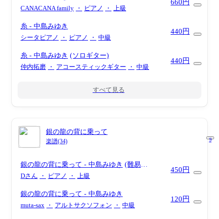
660円
CANACANA family
・
ピアノ
・
上級
糸
- 中島みゆき
440円
シータピアノ
・
ピアノ
・
中級
糸
- 中島みゆき
(ソロギター)
440円
仲内拓磨
・
アコースティックギター
・
中級
すべて見る
銀の龍の背に乗って
9
楽譜(34)
銀の龍の背に乗って
- 中島みゆき
(難易
450円
度:★★★★☆/歌詞・コード・ペダル付き/ド
Dさん
・
ピアノ
・
上級
ラマ『Dr.コトー診療所』主題歌)
銀の龍の背に乗って
- 中島みゆき
120円
muta-sax
・
アルトサクソフォン
・
中級