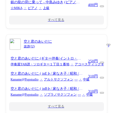
銀の龍の背に乗って
- 中島みゆき
(ピアノソ
400円
ロ)
☆MIKA
・
ピアノ
・
上級
すべて見る
空と君のあいだに
3
楽譜(32)
空と君のあいだに (ギター伴奏/イントロ・間
250円
奏ソロギター)
- 中島みゆき
伴奏屋TAB譜・ソロギター１丁目１番地
・
アコースティックギター
空と君のあいだに ( inE♭/ 家なき子 / 昭和 /
310円
雨 )
- 中島みゆき
Kaname@Popstudio
・
アルトサクソフォン
⋯
・
中級
空と君のあいだに ( inB♭/ 家なき子 / 昭和 /
310円
雨 )
- 中島みゆき
Kaname@Popstudio
・
ソプラノサクソフォン
⋯
・
中級
すべて見る