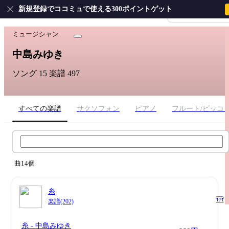
新規登録でココミュで使える300ポイントゲット
会員登録・ログイ
ホーム
›
中島みゆき
ミュージシャン
中島みゆき
ソング 15
楽譜 497
すべての楽譜
サクソフォン
ピアノ
フルート/ピッコ
中島みゆき 楽譜検索
曲14個
糸
171
楽譜(202)
糸
- 中島みゆき