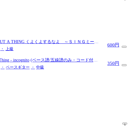
Y BOUT A THING くよくよするなよ ～ＳＩＮＧミーナ
600円
ービーワンダー
(映画「SING」ゾウのミーナバージョ
・
上級
 Thing
- incognito
(ベース譜/五線譜のみ・コード付き/5
350円
・
ベースギター
・
中級
1