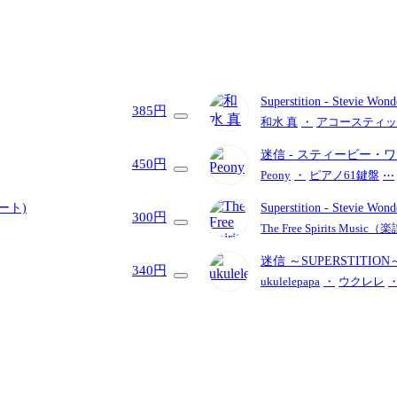
Superstition
- Stevie Wond
385円
和水 真
・
アコースティッ
迷信
- スティービー・
450円
Peony
・
ピアノ61鍵盤
⋯
ート)
Superstition
- Stevie Wond
300円
The Free Spirits Musi
迷信 ～SUPERSTITIO
340円
Low-G / 中級)
ukulelepapa
・
ウクレレ