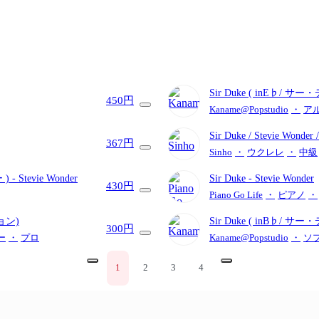
Sir Duke ( inE♭/
450円
Kaname@Popstudio
・
ア
Sir Duke / Stevie Wonder
367円
Sinho
・
ウクレレ
・
中級
 )
- Stevie Wonder
Sir Duke
- Stevie Wonder
430円
Piano Go Life
・
ピアノ
・
ョン)
Sir Duke ( inB♭/
300円
ー
・
プロ
Kaname@Popstudio
・
ソ
1
2
3
4