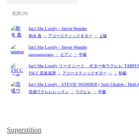
楽譜(28)
Isn't She Lovely
- Stevie Wonder
和水 真
・
アコースティックギター
・
上級
Isn't She Lovely
- Stevie Wonder
sangsangpiano
・
ピアノ
・
中級
Isn't She Lovely リードシート ギター&ウクレレ TAB
ー・ワンダー
TSCC 音楽楽譜
・
アコースティックギター
⋯
・
初級
Isn't She Lovely
- STEVIE WONDER
( Solo Ukulele / H
浩成ウクレレレッスン
・
ウクレレ
・
中級
Superstition