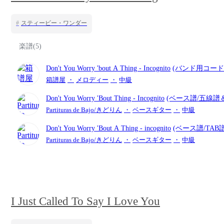
#
スティービー・ワンダー
楽譜(5)
Don't You Worry 'bout A Thing
- Incognito
(バンド用コード
箱譜屋
・
メロディー
・
中級
Don't You Worry 'Bout Thing
- Incognito
(ベース譜/五線譜
ード付き/5弦ベース)
Partituras de Bajo/きどりん
・
ベースギター
・
中級
Don't You Worry 'Bout A Thing
- incognito
(ベース譜/TAB
Partituras de Bajo/きどりん
・
ベースギター
・
中級
I Just Called To Say I Love You