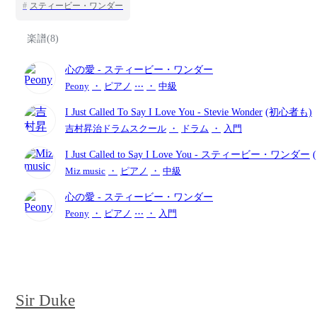
#
スティービー・ワンダー
楽譜(8)
心の愛
- スティービー・ワンダー
Peony
・
ピアノ
⋯
・
中級
I Just Called To Say I Love You
- Stevie Wonder
(初心者も)
吉村昇治ドラムスクール
・
ドラム
・
入門
I Just Called to Say I Love You
- スティービー・ワンダー
Miz music
・
ピアノ
・
中級
心の愛
- スティービー・ワンダー
Peony
・
ピアノ
⋯
・
入門
Sir Duke