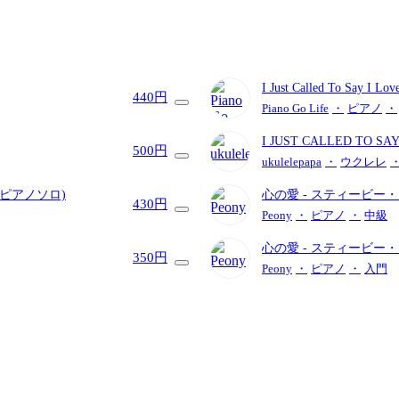
I Just Called To Say I Lo
440円
Piano Go Life
・
ピアノ
・
I JUST CALLED TO SA
500円
レソロ / High-G・Low-G
ukulelepapa
・
ウクレレ
(ピアノソロ)
心の愛
- スティービー
430円
Peony
・
ピアノ
・
中級
心の愛
- スティービー
350円
Peony
・
ピアノ
・
入門