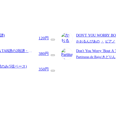
譜)
DON'T YOU WORR
120円
バージョン～
- スティ
かおるんぴあの
・
ピアノ
ン)
＆TAB譜の2段譜・コ
Don't You Worry 'Bout A
380円
弦ベース)
Partituras de Bajo/きどりん
譜のみ/5弦ベース)
350円