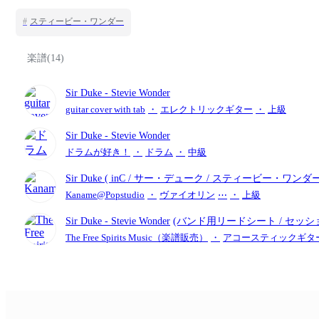
#
スティービー・ワンダー
楽譜(14)
Sir Duke
- Stevie Wonder
guitar cover with tab
・
エレクトリックギター
・
上級
Sir Duke
- Stevie Wonder
ドラムが好き！
・
ドラム
・
中級
Sir Duke ( inC / サー・デューク / スティービー・ワンダー
Kaname@Popstudio
・
ヴァイオリン
⋯
・
上級
Sir Duke
- Stevie Wonder
(バンド用リードシート / セッシ
The Free Spirits Music（楽譜販売）
・
アコースティックギタ