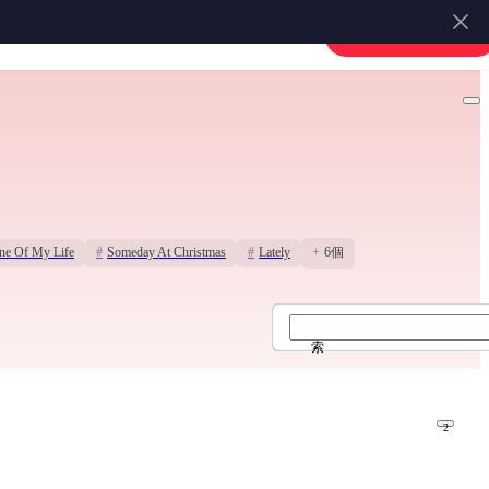
楽譜を販売する
会員登録・ログイン
ne Of My Life
#
Someday At Christmas
#
Lately
+
6個
スティービー・ワンダー 楽譜
索
2