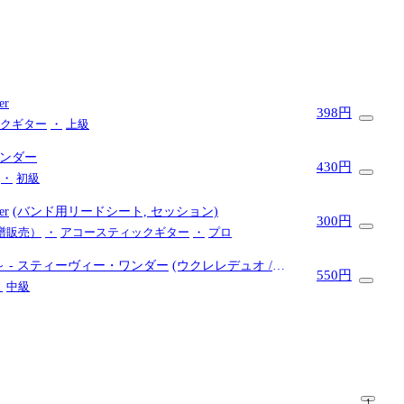
er
398円
クギター
・
上級
ワンダー
430円
・
初級
er
(バンド用リードシート, セッション)
300円
c（楽譜販売）
・
アコースティックギター
・
プロ
N～
- スティーヴィー・ワンダー
(ウクレレデュオ /
550円
・
中級
1