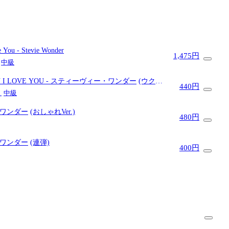
ve You
- Stevie Wonder
1,475円
中級
Y I LOVE YOU
- スティーヴィー・ワンダー
(ウクレ
440円
 / 中級)
・
中級
・ワンダー
(おしゃれVer.)
480円
・ワンダー
(連弾)
400円