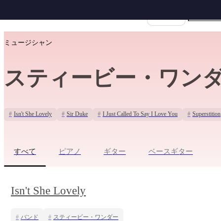
楽譜名
ホーム
›
スティービー・ワンダー
ミュージシャン
スティービー・ワン
#
Isn't She Lovely
#
Sir Duke
#
I Just Called To Say I Love You
#
Superstition
すべて
ピアノ
ギター
ベースギター
Isn't She Lovely
#
バンド
#
スティービー・ワンダー