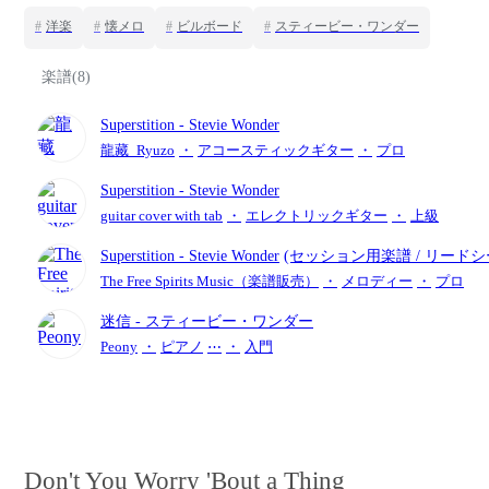
#
洋楽
#
懐メロ
#
ビルボード
#
スティービー・ワンダー
楽譜(8)
Superstition
- Stevie Wonder
龍藏_Ryuzo
・
アコースティックギター
・
プロ
Superstition
- Stevie Wonder
guitar cover with tab
・
エレクトリックギター
・
上級
Superstition
- Stevie Wonder
(セッション用楽譜 / リードシ
The Free Spirits Music（楽譜販売）
・
メロディー
・
プロ
迷信
- スティービー・ワンダー
Peony
・
ピアノ
⋯
・
入門
Don't You Worry 'Bout a Thing