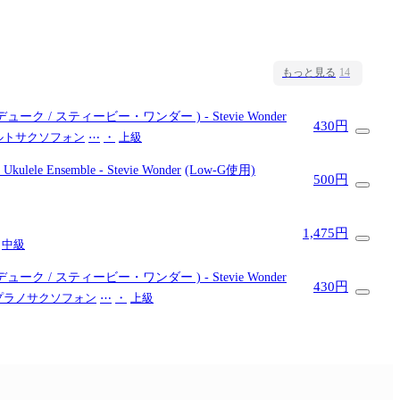
もっと見る
14
 サー・デューク / スティービー・ワンダー )
- Stevie Wonder
430円
ルトサクソフォン
⋯
・
上級
 / Ukulele Ensemble
- Stevie Wonder
(Low-G使用)
500円
1,475円
中級
 サー・デューク / スティービー・ワンダー )
- Stevie Wonder
430円
プラノサクソフォン
⋯
・
上級