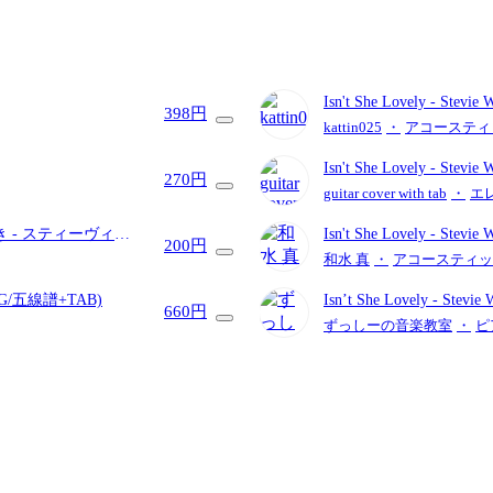
Isn't She Lovely
- Stevie 
398円
kattin025
・
アコースティ
Isn't She Lovely
- Stevie 
270円
guitar cover with tab
・
エ
付き
- スティーヴィ
Isn't She Lovely
- Stevie 
200円
和水 真
・
アコースティッ
igh-G/五線譜+TAB)
Isn’t She Lovely
- Stevie
660円
ずっしーの音楽教室
・
ピ