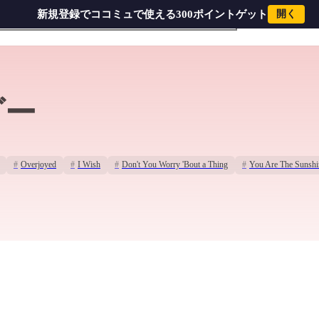
新規登録でココミュで使える300ポイントゲット
開く
ダー
#
Overjoyed
#
I Wish
#
Don't You Worry 'Bout a Thing
#
You Are The Sunshi