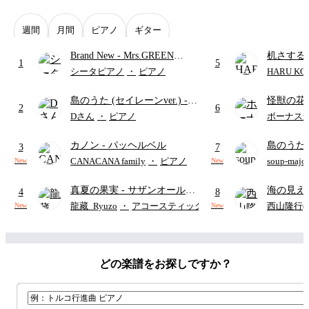
週間
月間
ピアノ
ギター
Brand New
- Mrs.GREEN
机さする
1
5
APPLE
シータピアノ
・
ピアノ
HARU KO
島のうた (セイレーンver.)
-
怪獣の花
2
6
セイレーン(CV.鈴木みのり)
ードパー
Dさん
・
ピアノ
ボーナス
(難易度:★★★★☆/歌詞・コ
カノン
- パッヘルベル
島のうた 
ード・ペダル付き/『映画ちい
3
7
映画ちい
かわ 人魚の島のひみつ』よ
CANACANA family
・
ピアノ
soup-majo
New
New
つ
(ドレ
り)
真夏の果実
- サザンオールス
海の見え
4
8
ターズ
ウクレレ（S
龍藏_Ryuzo
・
アコースティックギター
西山隆行(Nis
New
New
アレンジ譜
どの楽譜をお探しですか？