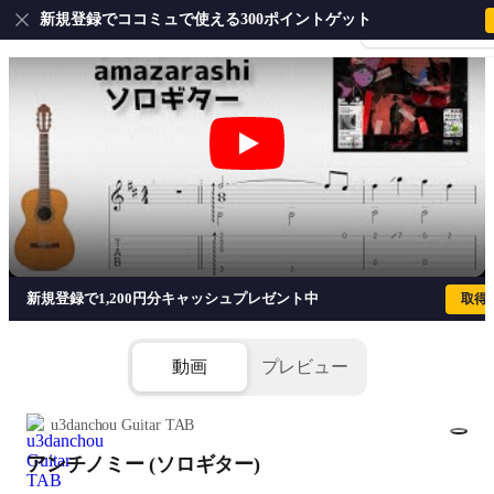
新規登録でココミュで使える300ポイントゲット
会員登録・ログイ
アンチノミー (ソロギター) - amazaras
新規登録で1,200円分キャッシュプレゼント中
取得
動画
プレビュー
u3danchou Guitar TAB
アンチノミー (ソロギター)
1/5