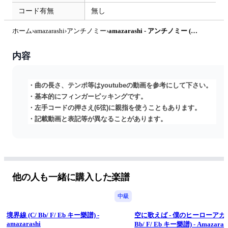
コード有無
無し
ホーム
›
amazarashi
›
アンチノミー
›
amazarashi - アンチノミー (ソロギター) by u3danchou
内容
・曲の長さ、テンポ等はyoutubeの動画を参考にして下さい。
・基本的にフィンガーピッキングです。
・左手コードの押さえ(6弦)に親指を使うこともあります。
・記載動画と表記等が異なることがあります。
他の人も一緒に購入した楽譜
中級
境界線 (C/ Bb/ F/ Eb キー樂譜) -
空に歌えば - 僕のヒーローアカデ
amazarashi
Bb/ F/ Eb キー樂譜) - Amazaras