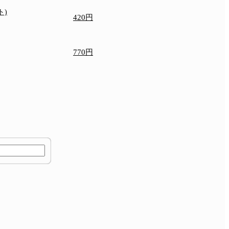
ト)
420円
770円