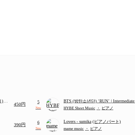
り)
BTS (방탄소년단) ‘RUN’ | Intermediat
5
450円
画ち
HYBE Sheet Music
・
ピアノ
New
Lovers
- sumika
(ピアノパート)
6
390円
mame music
・
ピアノ
New