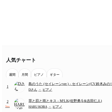
人気チャート
週間
月間
ピアノ
ギター
島のうた (セイレーンver.)
- セイレーン(CV.鈴木みの
1
(難易度:★★★★☆/歌詞・コード・ペダル付き/『映
Dさん
・
ピアノ
いかわ 人魚の島のひみつ』より)
罪と罰と雨とキス
- M!LK(佐野勇斗&吉田仁人)
2
HARU KOBA
・
ピアノ
New