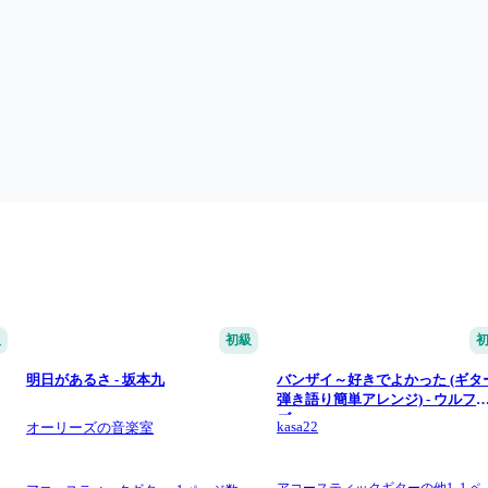
級
初級
明日があるさ - 坂本九
バンザイ～好きでよかった (ギタ
弾き語り簡単アレンジ) - ウルフ
ズ
kasa22
オーリーズの音楽室
アコースティックギターの他1,
1 ペ