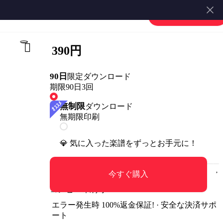
楽譜を販売する
会員登録・ログイン
390円
90日
限定ダウンロード
期限90日
3回
無制限
ダウンロード
無期限
印刷
💎 気に入った楽譜をずっとお手元に！
今すぐ購入
コンビニ印刷可
エラー発生時 100%返金保証! · 安全な決済サポ
ート