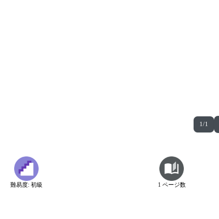
1/1
難易度: 初級
1 ページ数