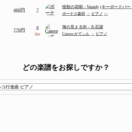
怪獣の花唄
- Vaundy
(キーボードパー
460円
7
ボーナス森田
・
ピアノ
⋯
海の見える街
- 久石譲
8
770円
Cateen かてぃん
・
ピアノ
New
どの楽譜をお探しですか？