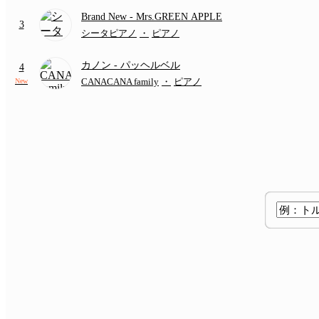
Brand New
- Mrs.GREEN APPLE
3
シータピアノ
・
ピアノ
カノン
- パッヘルベル
4
CANACANA family
・
ピアノ
New