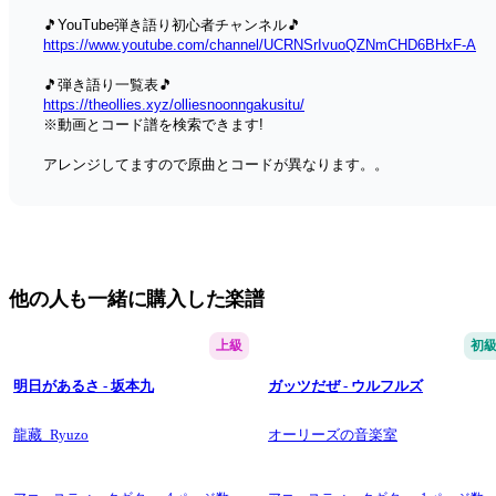
🎵YouTube弾き語り初心者チャンネル🎵
https://www.youtube.com/channel/UCRNSrIvuoQZNmCHD6BHxF-A
🎵弾き語り一覧表🎵
https://theollies.xyz/olliesnoonngakusitu/
※動画とコード譜を検索できます!
アレンジしてますので原曲とコードが異なります。。
他の人も一緒に購入した楽譜
上級
初
明日があるさ - 坂本九
ガッツだぜ - ウルフルズ
龍藏_Ryuzo
オーリーズの音楽室