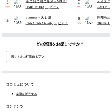
罪と罰と雨とキス
- M!LK(佐
ディズニ
3
7
野勇斗&吉田仁人)
レー
- Di
HARU KOBA
・
ピアノ
CAFUNE
New
New
ィズニー/D
Summer
- 久石譲
見知らぬ
ード有)
8
4
ャツが乾
CANACANA family
・
ピアノ
OKEIKO P
New
歌)
どの楽譜をお探しですか？
ココミュについて
楽譜を販売する
コンテンツ