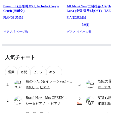
Beautiful (도깨비 OST, Includes Ckey) -
All About You(그대라는 시) (Hote
Crush (크러쉬)
Luna (호텔 델루나)OST) - TAE
연)
PIANOSUMM
PIANOSUMM
5.0
(1)
ピアノ,
5 ページ数
ピアノ,
4 ページ数
人気チャート
週間
月間
ピアノ
ギター
島のうた (セイレーンver.)
-
怪獣の花
1
5
セイレーン(CV.鈴木みのり)
ードパー
Dさん
・
ピアノ
ボーナス
(難易度:★★★★☆/歌詞・コ
Brand New
- Mrs.GREEN
BTS (방탄
ード・ペダル付き/『映画ちい
6
2
APPLE
Intermedi
かわ 人魚の島のひみつ』よ
シータピアノ
・
ピアノ
HYBE Shee
New
단)
り)