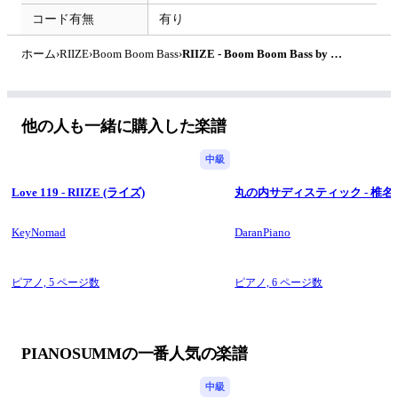
コード有無
有り
ホーム
›
RIIZE
›
Boom Boom Bass
›
RIIZE - Boom Boom Bass by PIANOSUMM
他の人も一緒に購入した楽譜
中級
Love 119 - RIIZE (ライズ)
丸の内サディスティック - 椎名
KeyNomad
DaranPiano
ピアノ,
5 ページ数
ピアノ,
6 ページ数
PIANOSUMMの一番人気の楽譜
中級